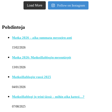
Load More
Follow on Instagram
Pohdintoja
Matka 2026 – aika summata messujen anti
15/02/2026
Matka 2026: Matkoillablogin messutärpit
13/01/2026
Matkoillablogin vuosi 2025
04/01/2026
Matkoillablogi jo teini-iässä – mihin aika katosi…?
07/08/2025