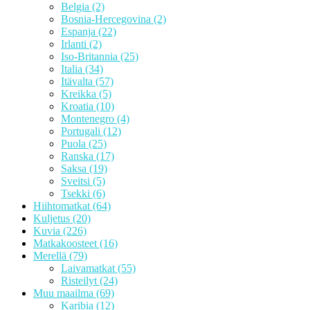
Belgia
(2)
Bosnia-Hercegovina
(2)
Espanja
(22)
Irlanti
(2)
Iso-Britannia
(25)
Italia
(34)
Itävalta
(57)
Kreikka
(5)
Kroatia
(10)
Montenegro
(4)
Portugali
(12)
Puola
(25)
Ranska
(17)
Saksa
(19)
Sveitsi
(5)
Tsekki
(6)
Hiihtomatkat
(64)
Kuljetus
(20)
Kuvia
(226)
Matkakoosteet
(16)
Merellä
(79)
Laivamatkat
(55)
Risteilyt
(24)
Muu maailma
(69)
Karibia
(12)