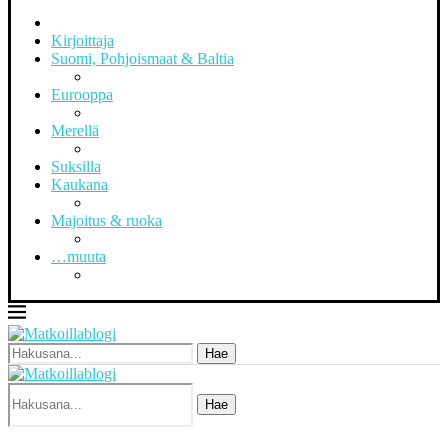
Kirjoittaja
Suomi, Pohjoismaat & Baltia
Eurooppa
Merellä
Suksilla
Kaukana
Majoitus & ruoka
…muuta
Hae
Hae