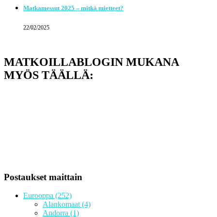
Matkamessut 2025 – mitkä mietteet?
22/02/2025
MATKOILLABLOGIN MUKANA
MYÖS TÄÄLLÄ:
Postaukset maittain
Eurooppa
(252)
Alankomaat
(4)
Andorra
(1)