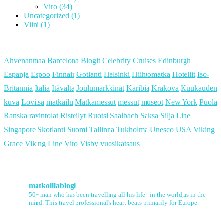
Viro
(34)
Uncategorized
(1)
Viini
(1)
Ahvenanmaa
Barcelona
Blogit
Celebrity Cruises
Edinburgh
Espanja
Espoo
Finnair
Gotlanti
Helsinki
Hiihtomatka
Hotellit
Iso-
Britannia
Italia
Itävalta
Joulumarkkinat
Karibia
Krakova
Kuukauden
kuva
Loviisa
matkailu
Matkamessut
messut
museot
New York
Puola
Ranska
ravintolat
Risteilyt
Ruotsi
Saalbach
Saksa
Silja Line
Singapore
Skotlanti
Suomi
Tallinna
Tukholma
Unesco
USA
Viking
Grace
Viking Line
Viro
Visby
vuosikatsaus
matkoillablogi
50+ man who has been travelling all his life - in the world,as in the
mind. This travel professional's heart beats primarily for Europe.