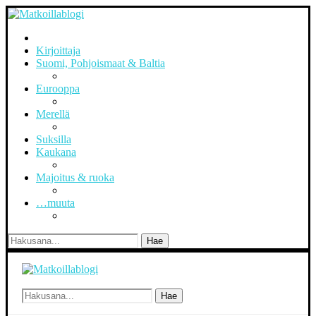
Kirjoittaja
Suomi, Pohjoismaat & Baltia
Eurooppa
Merellä
Suksilla
Kaukana
Majoitus & ruoka
…muuta
Hae
Hae