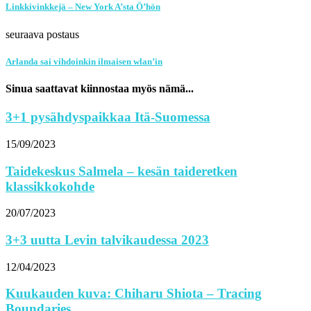
Linkkivinkkejä – New York A’sta Ö’hön
seuraava postaus
Arlanda sai vihdoinkin ilmaisen wlan’in
Sinua saattavat kiinnostaa myös nämä...
3+1 pysähdyspaikkaa Itä-Suomessa
15/09/2023
Taidekeskus Salmela – kesän taideretken
klassikkokohde
20/07/2023
3+3 uutta Levin talvikaudessa 2023
12/04/2023
Kuukauden kuva: Chiharu Shiota – Tracing
Boundaries