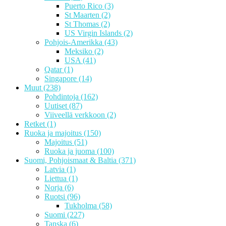
Puerto Rico
(3)
St Maarten
(2)
St Thomas
(2)
US Virgin Islands
(2)
Pohjois-Amerikka
(43)
Meksiko
(2)
USA
(41)
Qatar
(1)
Singapore
(14)
Muut
(238)
Pohdintoja
(162)
Uutiset
(87)
Viiveellä verkkoon
(2)
Retket
(1)
Ruoka ja majoitus
(150)
Majoitus
(51)
Ruoka ja juoma
(100)
Suomi, Pohjoismaat & Baltia
(371)
Latvia
(1)
Liettua
(1)
Norja
(6)
Ruotsi
(96)
Tukholma
(58)
Suomi
(227)
Tanska
(6)