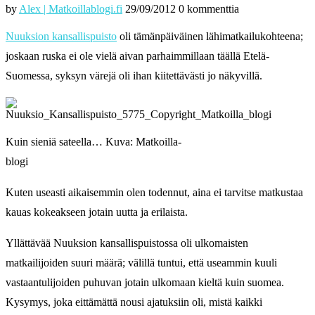
by
Alex | Matkoillablogi.fi
29/09/2012
0 kommenttia
Nuuksion kansallispuisto
oli tämänpäiväinen lähimatkailukohteena;
joskaan ruska ei ole vielä aivan parhaimmillaan täällä Etelä-
Suomessa, syksyn värejä oli ihan kiitettävästi jo näkyvillä.
Kuin sieniä sateella… Kuva: Matkoilla-
blogi
Kuten useasti aikaisemmin olen todennut, aina ei tarvitse matkustaa
kauas kokeakseen jotain uutta ja erilaista.
Yllättävää Nuuksion kansallispuistossa oli ulkomaisten
matkailijoiden suuri määrä; välillä tuntui, että useammin kuuli
vastaantulijoiden puhuvan jotain ulkomaan kieltä kuin suomea.
Kysymys, joka eittämättä nousi ajatuksiin oli, mistä kaikki