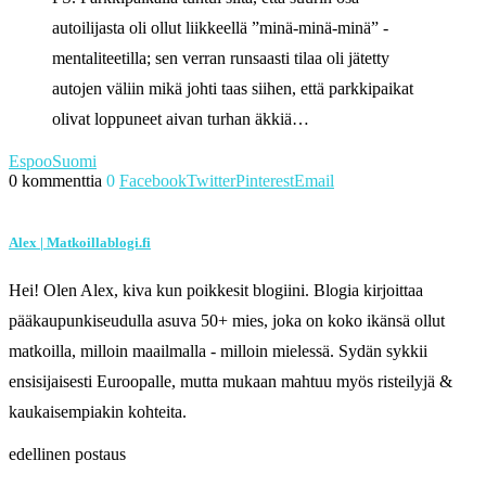
autoilijasta oli ollut liikkeellä ”minä-minä-minä” -
mentaliteetilla; sen verran runsaasti tilaa oli jätetty
autojen väliin mikä johti taas siihen, että parkkipaikat
olivat loppuneet aivan turhan äkkiä…
Espoo
Suomi
0 kommenttia
0
Facebook
Twitter
Pinterest
Email
Alex | Matkoillablogi.fi
Hei! Olen Alex, kiva kun poikkesit blogiini. Blogia kirjoittaa
pääkaupunkiseudulla asuva 50+ mies, joka on koko ikänsä ollut
matkoilla, milloin maailmalla - milloin mielessä. Sydän sykkii
ensisijaisesti Euroopalle, mutta mukaan mahtuu myös risteilyjä &
kaukaisempiakin kohteita.
edellinen postaus