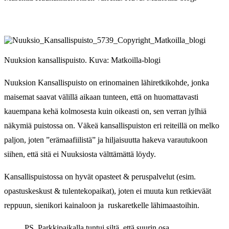
Nuuksion kansallispuisto. Kuva: Matkoilla-blogi
Nuuksion Kansallispuisto on erinomainen lähiretkikohde, jonka
maisemat saavat välillä aikaan tunteen, että on huomattavasti
kauempana kehä kolmosesta kuin oikeasti on, sen verran jylhiä
näkymiä puistossa on. Väkeä kansallispuiston eri reiteillä on melko
paljon, joten ”erämaafiilistä” ja hiljaisuutta hakeva varautukoon
siihen, että sitä ei Nuuksiosta välttämättä löydy.
Kansallispuistossa on hyvät opasteet & peruspalvelut (esim.
opastuskeskust & tulentekopaikat), joten ei muuta kun retkieväät
reppuun, sienikori kainaloon ja ruskaretkelle lähimaastoihin.
PS. Parkkipaikalla tuntui siltä, että suurin osa