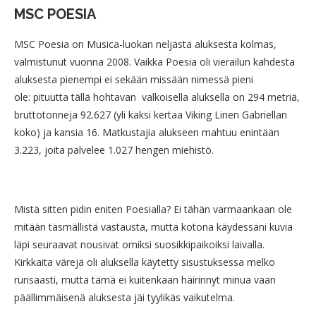
MSC POESIA
MSC Poesia on Musica-luokan neljästä aluksesta kolmas,
valmistunut vuonna 2008. Vaikka Poesia oli vierailun kahdesta
aluksesta pienempi ei sekään missään nimessä pieni
ole: pituutta tällä hohtavan valkoisella aluksella on 294 metriä,
bruttotonneja 92.627 (yli kaksi kertaa Viking Linen Gabriellan
koko) ja kansia 16. Matkustajia alukseen mahtuu enintään
3.223, joita palvelee 1.027 hengen miehistö.
Mistä sitten pidin eniten Poesialla? Ei tähän varmaankaan ole
mitään täsmällistä vastausta, mutta kotona käydessäni kuvia
läpi seuraavat nousivat omiksi suosikkipaikoiksi laivalla.
Kirkkaita värejä oli aluksella käytetty sisustuksessa melko
runsaasti, mutta tämä ei kuitenkaan häirinnyt minua vaan
päällimmäisenä aluksesta jäi tyylikäs vaikutelma.
Vaikka lila ei ole varsinaisesti lempivärini laivan lilanvärinen