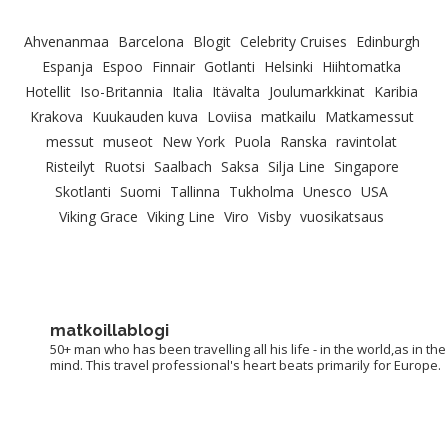
Ahvenanmaa
Barcelona
Blogit
Celebrity Cruises
Edinburgh
Espanja
Espoo
Finnair
Gotlanti
Helsinki
Hiihtomatka
Hotellit
Iso-Britannia
Italia
Itävalta
Joulumarkkinat
Karibia
Krakova
Kuukauden kuva
Loviisa
matkailu
Matkamessut
messut
museot
New York
Puola
Ranska
ravintolat
Risteilyt
Ruotsi
Saalbach
Saksa
Silja Line
Singapore
Skotlanti
Suomi
Tallinna
Tukholma
Unesco
USA
Viking Grace
Viking Line
Viro
Visby
vuosikatsaus
matkoillablogi
50+ man who has been travelling all his life - in the world,as in the
mind. This travel professional's heart beats primarily for Europe.