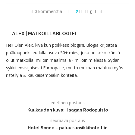
0 kommenttia
0
ALEX | MATKOILLABLOGI.FI
Hei! Olen Alex, kiva kun poikkesit blogiini. Blogia kirjoittaa
pääkaupunkiseudulla asuva 50+ mies, joka on koko ikänsä
ollut matkoilla, milloin maailmalla - milloin mielessä. Sydän
sykkii ensisijaisesti Euroopalle, mutta mukaan mahtuu myös
risteilyjä & kaukaisempiakin kohteita.
edellinen postaus
Kuukauden kuva: Haagan Rodopuisto
seuraava postaus
Hotel Sonne – paluu suosikkihotelliin