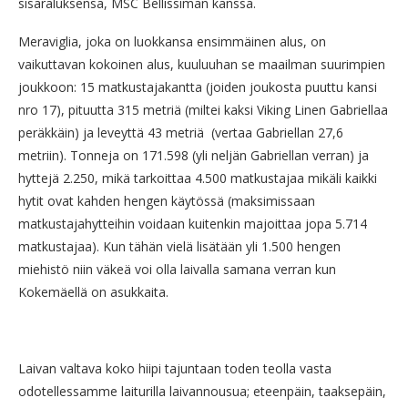
sisaraluksensa, MSC Bellissiman kanssa.
Meraviglia, joka on luokkansa ensimmäinen alus, on
vaikuttavan kokoinen alus, kuuluuhan se maailman suurimpien
joukkoon: 15 matkustajakantta (joiden joukosta puuttu kansi
nro 17), pituutta 315 metriä (miltei kaksi Viking Linen Gabriellaa
peräkkäin) ja leveyttä 43 metriä (vertaa Gabriellan 27,6
metriin). Tonneja on 171.598 (yli neljän Gabriellan verran) ja
hyttejä 2.250, mikä tarkoittaa 4.500 matkustajaa mikäli kaikki
hytit ovat kahden hengen käytössä (maksimissaan
matkustajahytteihin voidaan kuitenkin majoittaa jopa 5.714
matkustajaa). Kun tähän vielä lisätään yli 1.500 hengen
miehistö niin väkeä voi olla laivalla samana verran kun
Kokemäellä on asukkaita.
Laivan valtava koko hiipi tajuntaan toden teolla vasta
odotellessamme laiturilla laivannousua; eteenpäin, taaksepäin,