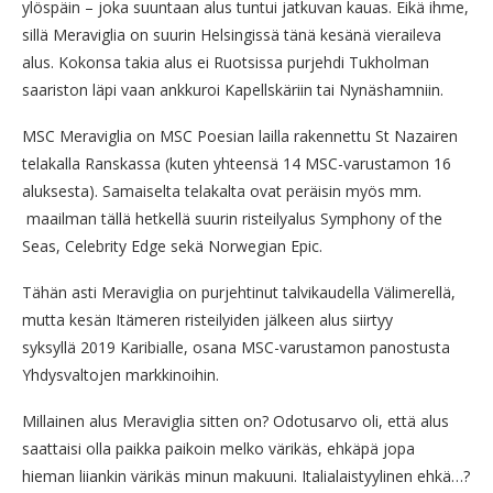
ylöspäin – joka suuntaan alus tuntui jatkuvan kauas. Eikä ihme,
sillä Meraviglia on suurin Helsingissä tänä kesänä vieraileva
alus. Kokonsa takia alus ei Ruotsissa purjehdi Tukholman
saariston läpi vaan ankkuroi Kapellskäriin tai Nynäshamniin.
MSC Meraviglia on MSC Poesian lailla rakennettu St Nazairen
telakalla Ranskassa (kuten yhteensä 14 MSC-varustamon 16
aluksesta). Samaiselta telakalta ovat peräisin myös mm.
maailman tällä hetkellä suurin risteilyalus Symphony of the
Seas, Celebrity Edge sekä Norwegian Epic.
Tähän asti Meraviglia on purjehtinut talvikaudella Välimerellä,
mutta kesän Itämeren risteilyiden jälkeen alus siirtyy
syksyllä 2019 Karibialle, osana MSC-varustamon panostusta
Yhdysvaltojen markkinoihin.
Millainen alus Meraviglia sitten on? Odotusarvo oli, että alus
saattaisi olla paikka paikoin melko värikäs, ehkäpä jopa
hieman liiankin värikäs minun makuuni. Italialaistyylinen ehkä…?