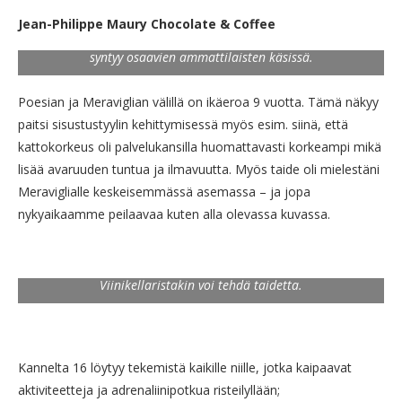
näköinen mutta ansaitsee paikkansa listalla siellä esillä
olevien, uskomattomien suklaaluomusten ansiosta. Täysin
Jean-Philippe Maury Chocolate & Coffee
käsittämätöntä miten hienoja taideteoksia suklaastakin
syntyy osaavien ammattilaisten käsissä.
Poesian ja Meraviglian välillä on ikäeroa 9 vuotta. Tämä näkyy
paitsi sisustustyylin kehittymisessä myös esim. siinä, että
kattokorkeus oli palvelukansilla huomattavasti korkeampi mikä
lisää avaruuden tuntua ja ilmavuutta. Myös taide oli mielestäni
Meraviglialle keskeisemmässä asemassa – ja jopa
nykyaikaamme peilaavaa kuten alla olevassa kuvassa.
Viinikellaristakin voi tehdä taidetta.
Kannelta 16 löytyy tekemistä kaikille niille, jotka kaipaavat
aktiviteetteja ja adrenaliinipotkua risteilyllään;