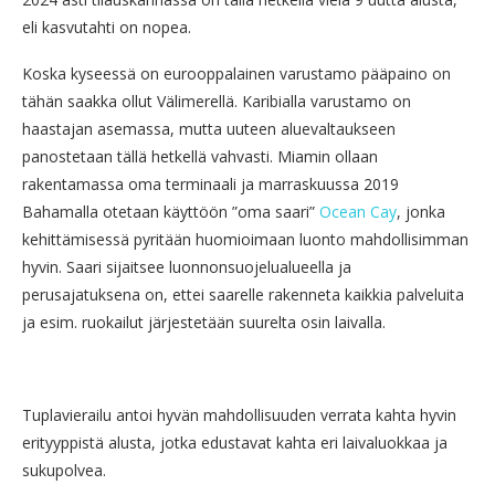
eli kasvutahti on nopea.
Koska kyseessä on eurooppalainen varustamo pääpaino on
tähän saakka ollut Välimerellä. Karibialla varustamo on
haastajan asemassa, mutta uuteen aluevaltaukseen
panostetaan tällä hetkellä vahvasti. Miamin ollaan
rakentamassa oma terminaali ja marraskuussa 2019
Bahamalla otetaan käyttöön ”oma saari”
Ocean Cay
, jonka
kehittämisessä pyritään huomioimaan luonto mahdollisimman
hyvin. Saari sijaitsee luonnonsuojelualueella ja
perusajatuksena on, ettei saarelle rakenneta kaikkia palveluita
ja esim. ruokailut järjestetään suurelta osin laivalla.
Tuplavierailu antoi hyvän mahdollisuuden verrata kahta hyvin
erityyppistä alusta, jotka edustavat kahta eri laivaluokkaa ja
sukupolvea.