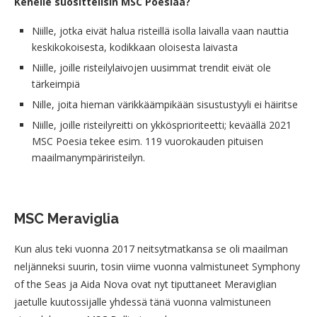
Kenelle suosittelisin MSC Poesiaa?
Niille, jotka eivät halua risteillä isolla laivalla vaan nauttia
keskikokoisesta, kodikkaan oloisesta laivasta
Niille, joille risteilylaivojen uusimmat trendit eivät ole
tärkeimpiä
Nille, joita hieman värikkäämpikään sisustustyyli ei häiritse
Niille, joille risteilyreitti on ykkösprioriteetti; keväällä 2021
MSC Poesia tekee esim. 119 vuorokauden pituisen
maailmanympäriristeilyn.
MSC Meraviglia
Kun alus teki vuonna 2017 neitsytmatkansa se oli maailman
neljänneksi suurin, tosin viime vuonna valmistuneet Symphony
of the Seas ja Aida Nova ovat nyt tiputtaneet Meraviglian
jaetulle kuutossijalle yhdessä tänä vuonna valmistuneen