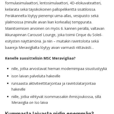
formulasimulaattori, lentosimulaattori, 4D-elokuvateatteri,
keilarata sekä täysikokoinen pallopelikenttä sisätiloissa.
Peräkannelta löytyy pienempi uima-allas, vesipuisto sekä
yläilmoissa (minulle aivan liian korkealla) temppurata.
Mainitsemisen arvoinen on myös 6. kannen perällä, valtavan
ikkunapinnan Carousel Lounge, joka toimii Cirque du Soleil-
esitysten näyttämönä. Ja niin – muitakin ravintoloita sekä
baareja Meraviglialta löytyy aivan varmasti riittävästi…
Kenelle suosittelisin MSC Meravigliaa?
nille, jotka arvostavat hieman modernimpaa sisustustyyliä
ison laivan palveluita hakeville
runsaasta aktiviteettitarjontaa ja ravintolatarjontaa
hakeville
niille, jotka viihtyvät isommassakin ihmisjoukossa, sillä
Meraviglia
on
Iso laiva
Kummasta laivasta pidin enemmän?