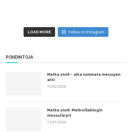
Follow on Instagram
LOAD MORE
POHDINTOJA
Matka 2026 – aika summata messujen
anti
15/02/2026
Matka 2026: Matkoillablogin
messutärpit
13/01/2026