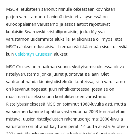
MSC ei etukäteen sanonut minulle oikeastaan kovinkaan
paljon varustamona. Lähinnä tiesin että kyseessä on
eurooppalainen varustamo ja assosiaatiot rajoittuivat
kuuluisiin Swarowski-kristalliportaisiin, jotka löytyvät
varustamon uudemmilta aluksilla. Mielikuvissa oli myös, että
MSC’n alukset edustaisivat hieman värikkäämpää sisustustyyliä
kuin
Celebrityn Cruisesin
alukset.
MSC Cruises on maailman suurin, yksityisomistuksessa oleva
risteilyvarustamo jonka juuret juontavat Italiaan. Olet
saattanut nähdä kirjainyhdistelmän konteissa, sillä varustamo
on kasvanut nopeasti juuri rahtiliikenteessä, jossa se on
maailman toiseksi suurin konttiliikenteen varustamo.
Risteilybusineksessä MSC on toiminut 1960-luvulta asti, mutta
varsinainen käänne tapahtui vasta vuonna 2003 kun aloitettiin
mittava, uusien risteilyalusten rakennusohjelma: 2000-luvulla
varustamo on ottanut käyttöön peräti 14 uutta alusta. Vuoteen
2024 asti tilauskannassa on tällä hetkellä vielä 9 uutta alusta,