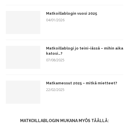
Matkoillablogin vuosi 2025
04/01/2026
Matkoillablogi jo teini-iässä – mihin aika
katosi…?
07/08/2025
Matkamessut 2025 – mitkä mietteet?
22/02/2025
MATKOILLABLOGIN MUKANA MYÖS TÄÄLLÄ: