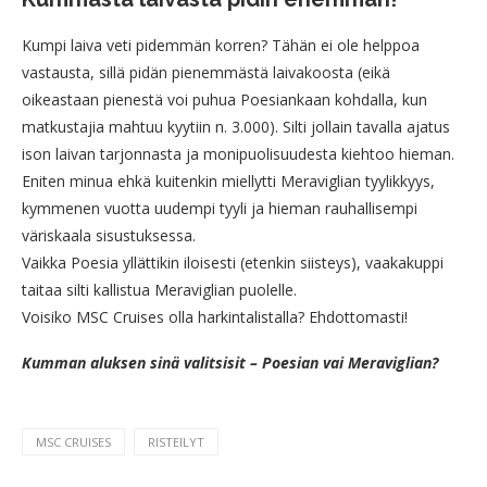
Kumpi laiva veti pidemmän korren? Tähän ei ole helppoa
vastausta, sillä pidän pienemmästä laivakoosta (eikä
oikeastaan pienestä voi puhua Poesiankaan kohdalla, kun
matkustajia mahtuu kyytiin n. 3.000). Silti jollain tavalla ajatus
ison laivan tarjonnasta ja monipuolisuudesta kiehtoo hieman.
Eniten minua ehkä kuitenkin miellytti Meraviglian tyylikkyys,
kymmenen vuotta uudempi tyyli ja hieman rauhallisempi
väriskaala sisustuksessa.
Vaikka Poesia yllättikin iloisesti (etenkin siisteys), vaakakuppi
taitaa silti kallistua Meraviglian puolelle.
Voisiko MSC Cruises olla harkintalistalla? Ehdottomasti!
Kumman aluksen sinä valitsisit – Poesian vai Meraviglian?
MSC CRUISES
RISTEILYT