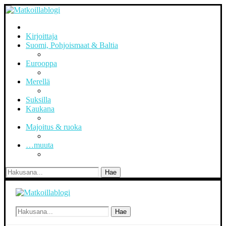
Kirjoittaja
Suomi, Pohjoismaat & Baltia
Eurooppa
Merellä
Suksilla
Kaukana
Majoitus & ruoka
…muuta
Hae
Hae