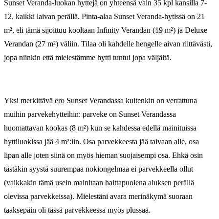
Sunset Veranda-luokan hyttejä on yhteensä vain 35 kpl kansilla 7-
12, kaikki laivan perällä. Pinta-alaa Sunset Veranda-hytissä on 21
m², eli tämä sijoittuu kooltaan Infinity Verandan (19 m²) ja Deluxe
Verandan (27 m²) väliin. Tilaa oli kahdelle hengelle aivan riittävästi,
jopa niinkin että mielestämme hytti tuntui jopa väljältä.
Yksi merkittävä ero Sunset Verandassa kuitenkin on verrattuna
muihin parvekehytteihin: parveke on Sunset Verandassa
huomattavan kookas (8 m²) kun se kahdessa edellä mainituissa
hyttiluokissa jää 4 m²:iin. Osa parvekkeesta jää taivaan alle, osa
lipan alle joten siinä on myös hieman suojaisempi osa. Ehkä osin
tästäkin syystä suurempaa nokiongelmaa ei parvekkeella ollut
(vaikkakin tämä usein mainitaan haittapuolena aluksen perällä
olevissa parvekkeissa). Mielestäni avara merinäkymä suoraan
taaksepäin oli tässä parvekkeessa myös plussaa.