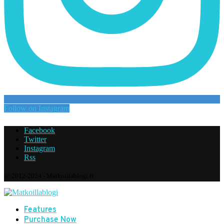
Follow on Instagram
Facebook
Twitter
Instagram
Rss
@ 2012-2024 - Matkoillablogi.fi
Features
Purchase Now