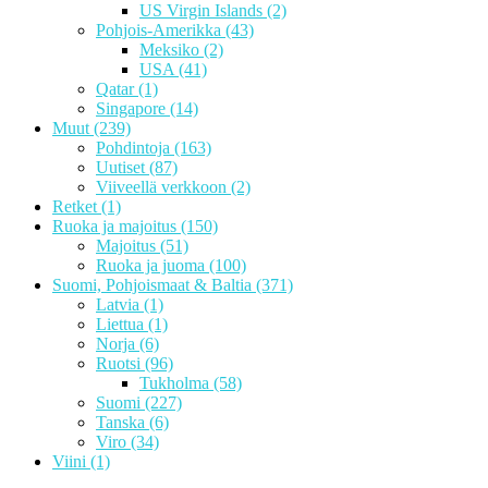
US Virgin Islands
(2)
Pohjois-Amerikka
(43)
Meksiko
(2)
USA
(41)
Qatar
(1)
Singapore
(14)
Muut
(239)
Pohdintoja
(163)
Uutiset
(87)
Viiveellä verkkoon
(2)
Retket
(1)
Ruoka ja majoitus
(150)
Majoitus
(51)
Ruoka ja juoma
(100)
Suomi, Pohjoismaat & Baltia
(371)
Latvia
(1)
Liettua
(1)
Norja
(6)
Ruotsi
(96)
Tukholma
(58)
Suomi
(227)
Tanska
(6)
Viro
(34)
Viini
(1)