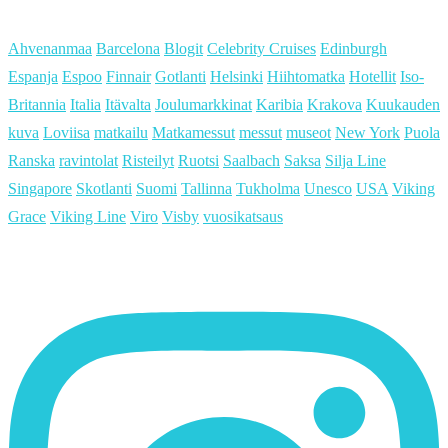
Ahvenanmaa
Barcelona
Blogit
Celebrity Cruises
Edinburgh
Espanja
Espoo
Finnair
Gotlanti
Helsinki
Hiihtomatka
Hotellit
Iso-
Britannia
Italia
Itävalta
Joulumarkkinat
Karibia
Krakova
Kuukauden
kuva
Loviisa
matkailu
Matkamessut
messut
museot
New York
Puola
Ranska
ravintolat
Risteilyt
Ruotsi
Saalbach
Saksa
Silja Line
Singapore
Skotlanti
Suomi
Tallinna
Tukholma
Unesco
USA
Viking
Grace
Viking Line
Viro
Visby
vuosikatsaus