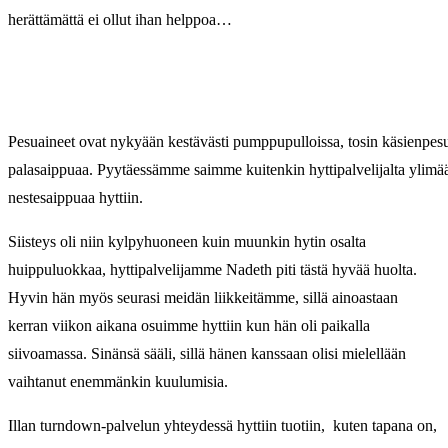
herättämättä ei ollut ihan helppoa…
Pesuaineet ovat nykyään kestävästi pumppupulloissa, tosin käsienpesuu
palasaippuaa. Pyytäessämme saimme kuitenkin hyttipalvelijalta ylim
nestesaippuaa hyttiin.
Siisteys oli niin kylpyhuoneen kuin muunkin hytin osalta
huippuluokkaa, hyttipalvelijamme Nadeth piti tästä hyvää huolta.
Hyvin hän myös seurasi meidän liikkeitämme, sillä ainoastaan
kerran viikon aikana osuimme hyttiin kun hän oli paikalla
siivoamassa. Sinänsä sääli, sillä hänen kanssaan olisi mielellään
vaihtanut enemmänkin kuulumisia.
Illan turndown-palvelun yhteydessä hyttiin tuotiin, kuten tapana on,