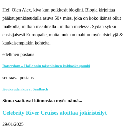
Hei! Olen Alex, kiva kun poikkesit blogiini. Blogia kirjoittaa
pääkaupunkiseudulla asuva 50+ mies, joka on koko ikänsä ollut
matkoilla, milloin maailmalla - milloin mielessä. Sydän sykkii
ensisijaisesti Euroopalle, mutta mukaan mahtuu myös risteilyjä &
kaukaisempiakin kohteita.
edellinen postaus
Rotterdam – Hollannin toisenlainen kakkoskaupunki
seuraava postaus
Kuukauden kuva: Saalbach
Sinua saattavat kiinnostaa myös nämä...
Celebrity River Cruises aloittaa jokiristeilyt
29/01/2025