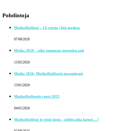
Pohdintoja
Matkoillablogi – 14 vuotta yhtä matkaa
07/08/2026
Matka 2026 – aika summata messujen anti
15/02/2026
Matka 2026: Matkoillablogin messutärpit
13/01/2026
Matkoillablogin vuosi 2025
04/01/2026
Matkoillablogi jo teini-iässä – mihin aika katosi…?