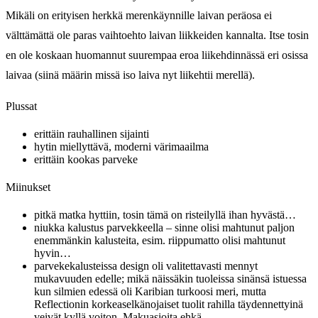
Mikäli on erityisen herkkä merenkäynnille laivan peräosa ei
välttämättä ole paras vaihtoehto laivan liikkeiden kannalta. Itse tosin
en ole koskaan huomannut suurempaa eroa liikehdinnässä eri osissa
laivaa (siinä määrin missä iso laiva nyt liikehtii merellä).
Plussat
erittäin rauhallinen sijainti
hytin miellyttävä, moderni värimaailma
erittäin kookas parveke
Miinukset
pitkä matka hyttiin, tosin tämä on risteilyllä ihan hyvästä…
niukka kalustus parvekkeella – sinne olisi mahtunut paljon
enemmänkin kalusteita, esim. riippumatto olisi mahtunut
hyvin…
parvekekalusteissa design oli valitettavasti mennyt
mukavuuden edelle; mikä näissäkin tuoleissa sinänsä istuessa
kun silmien edessä oli Karibian turkoosi meri, mutta
Reflectionin korkeaselkänojaiset tuolit rahilla täydennettyinä
veivät kyllä voiton. Makuasioita ehkä…