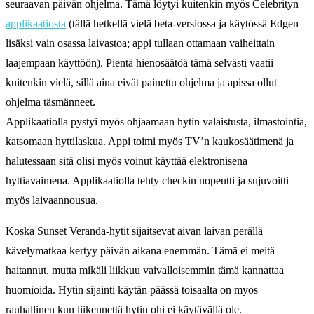
seuraavan päivän ohjelma. Tämä löytyi kuitenkin myös Celebrityn
applikaatiosta
(tällä hetkellä vielä beta-versiossa ja käytössä Edgen
lisäksi vain osassa laivastoa; appi tullaan ottamaan vaiheittain
laajempaan käyttöön). Pientä hienosäätöä tämä selvästi vaatii
kuitenkin vielä, sillä aina eivät painettu ohjelma ja apissa ollut
ohjelma täsmänneet.
Applikaatiolla pystyi myös ohjaamaan hytin valaistusta, ilmastointia,
katsomaan hyttilaskua. Appi toimi myös TV’n kaukosäätimenä ja
halutessaan sitä olisi myös voinut käyttää elektronisena
hyttiavaimena. Applikaatiolla tehty checkin nopeutti ja sujuvoitti
myös laivaannousua.
Koska Sunset Veranda-hytit sijaitsevat aivan laivan perällä
kävelymatkaa kertyy päivän aikana enemmän. Tämä ei meitä
haitannut, mutta mikäli liikkuu vaivalloisemmin tämä kannattaa
huomioida. Hytin sijainti käytän päässä toisaalta on myös
rauhallinen kun liikennettä hytin ohi ei käytävällä ole.