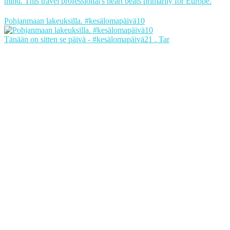
mind. This travel professional's heart beats primarily for Europe.
Pohjanmaan lakeuksilla. #kesälomapäivä10
Tänään on sitten se päivä - #kesälomapäivä21 . Tar