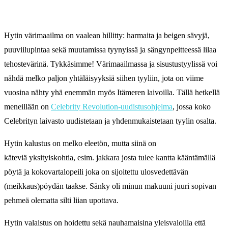
Hytin värimaailma on vaalean hillitty: harmaita ja beigen sävyjä,
puuviilupintaa sekä muutamissa tyynyissä ja sängynpeitteessä lilaa
tehostevärinä. Tykkäsimme! Värimaailmassa ja sisustustyylissä voi
nähdä melko paljon yhtäläisyyksiä siihen tyyliin, jota on viime
vuosina nähty yhä enemmän myös Itämeren laivoilla. Tällä hetkellä
meneillään on
Celebrity Revolution-uudistusohjelma
, jossa koko
Celebrityn laivasto uudistetaan ja yhdenmukaistetaan tyylin osalta.
Hytin kalustus on melko eleetön, mutta siinä on
käteviä yksityiskohtia, esim. jakkara josta tulee kantta kääntämällä
pöytä ja kokovartalopeili joka on sijoitettu ulosvedettävän
(meikkaus)pöydän taakse. Sänky oli minun makuuni juuri sopivan
pehmeä olematta silti liian upottava.
Hytin valaistus on hoidettu sekä nauhamaisina yleisvaloilla että