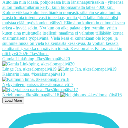
Gamla Linköping. #kesälomapäivä20
Långe Jan. #kesälomapäivä19
Kalmarin linna. #kesälomapäivä18
Nykytaiteen parissa. #kesälomapäivä17
Neighbours. #kesälomapäivä16
Load More