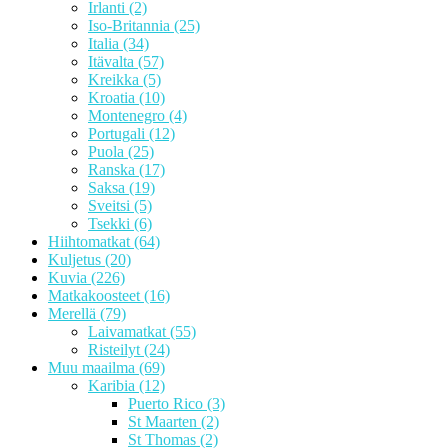
Irlanti
(2)
Iso-Britannia
(25)
Italia
(34)
Itävalta
(57)
Kreikka
(5)
Kroatia
(10)
Montenegro
(4)
Portugali
(12)
Puola
(25)
Ranska
(17)
Saksa
(19)
Sveitsi
(5)
Tsekki
(6)
Hiihtomatkat
(64)
Kuljetus
(20)
Kuvia
(226)
Matkakoosteet
(16)
Merellä
(79)
Laivamatkat
(55)
Risteilyt
(24)
Muu maailma
(69)
Karibia
(12)
Puerto Rico
(3)
St Maarten
(2)
St Thomas
(2)