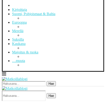
Kirjoittaja
Suomi, Pohjoismaat & Baltia
Eurooppa
Merellä
Suksilla
Kaukana
Majoitus & ruoka
…muuta
Hae
Hae