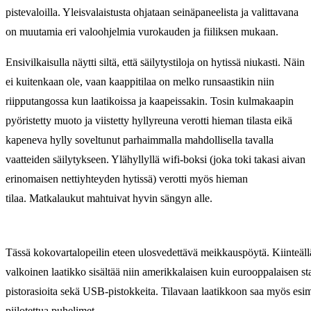
pistevaloilla. Yleisvalaistusta ohjataan seinäpaneelista ja valittavana
on muutamia eri valoohjelmia vurokauden ja fiiliksen mukaan.
Ensivilkaisulla näytti siltä, että säilytystiloja on hytissä niukasti. Näin
ei kuitenkaan ole, vaan kaappitilaa on melko runsaastikin niin
riipputangossa kun laatikoissa ja kaapeissakin. Tosin kulmakaapin
pyöristetty muoto ja viistetty hyllyreuna verotti hieman tilasta eikä
kapeneva hylly soveltunut parhaimmalla mahdollisella tavalla
vaatteiden säilytykseen. Ylähyllyllä wifi-boksi (joka toki takasi aivan
erinomaisen nettiyhteyden hytissä) verotti myös hieman
tilaa. Matkalaukut mahtuivat hyvin sängyn alle.
Tässä kokovartalopeilin eteen ulosvedettävä meikkauspöytä. Kiinteäl
valkoinen laatikko sisältää niin amerikkalaisen kuin eurooppalaisen s
pistorasioita sekä USB-pistokkeita. Tilavaan laatikkoon saa myös esim
piilotettua puhelimet.