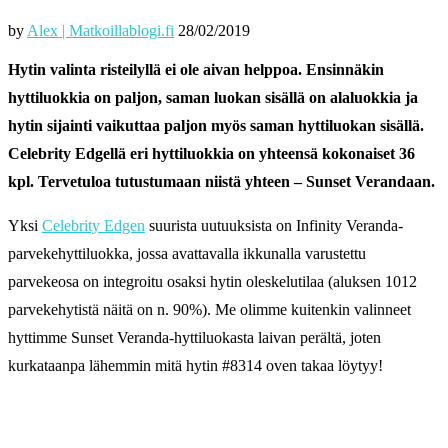
by
Alex | Matkoillablogi.fi
28/02/2019
Hytin valinta risteilyllä ei ole aivan helppoa. Ensinnäkin
hyttiluokkia on paljon, saman luokan sisällä on alaluokkia ja
hytin sijainti vaikuttaa paljon myös saman hyttiluokan sisällä.
Celebrity Edgellä eri hyttiluokkia on yhteensä kokonaiset 36
kpl. Tervetuloa tutustumaan niistä yhteen – Sunset Verandaan.
Yksi
Celebrity Edgen
suurista uutuuksista on Infinity Veranda-
parvekehyttiluokka, jossa avattavalla ikkunalla varustettu
parvekeosa on integroitu osaksi hytin oleskelutilaa (aluksen 1012
parvekehytistä näitä on n. 90%). Me olimme kuitenkin valinneet
hyttimme Sunset Veranda-hyttiluokasta laivan perältä, joten
kurkataanpa lähemmin mitä hytin #8314 oven takaa löytyy!