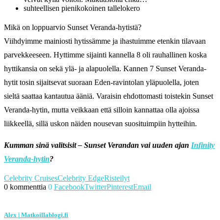
suhteellisen pienikokoinen tallelokero
Mikä on loppuarvio Sunset Veranda-hytistä?
Viihdyimme mainiosti hytissämme ja ihastuimme etenkin tilavaan
parvekkeeseen. Hyttimme sijainti kannella 8 oli rauhallinen koska
hyttikansia on sekä ylä- ja alapuolella. Kannen 7 Sunset Veranda-
hytit tosin sijaitsevat suoraan Eden-ravintolan yläpuolella, joten
sieltä saattaa kantautua ääniä. Varaisin ehdottomasti toistekin Sunset
Veranda-hytin, mutta veikkaan että silloin kannattaa olla ajoissa
liikkeellä, sillä uskon näiden nousevan suosituimpiin hytteihin.
Kumman sinä valitsisit – Sunset Verandan vai uuden ajan
Infinity
Veranda-hytin
?
Celebrity Cruises
Celebrity Edge
Risteilyt
0 kommenttia
0
Facebook
Twitter
Pinterest
Email
Alex | Matkoillablogi.fi