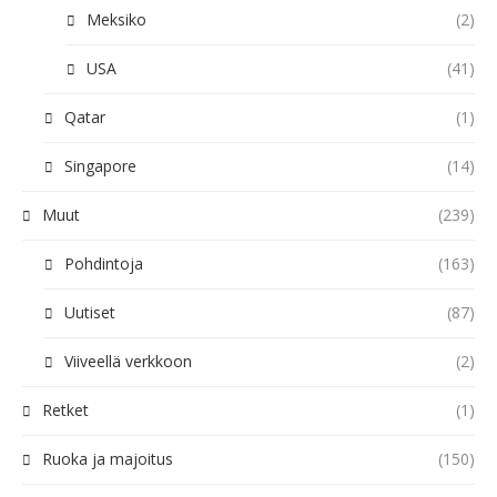
Meksiko
(2)
USA
(41)
Qatar
(1)
Singapore
(14)
Muut
(239)
Pohdintoja
(163)
Uutiset
(87)
Viiveellä verkkoon
(2)
Retket
(1)
Ruoka ja majoitus
(150)