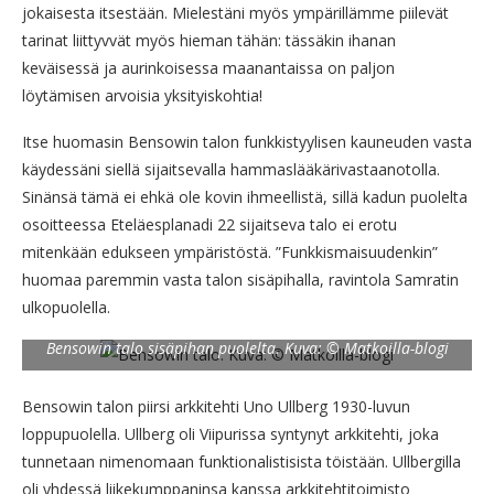
jokaisesta itsestään. Mielestäni myös ympärillämme piilevät
tarinat liittyvvät myös hieman tähän: tässäkin ihanan
keväisessä ja aurinkoisessa maanantaissa on paljon
löytämisen arvoisia yksityiskohtia!
Itse huomasin Bensowin talon funkkistyylisen kauneuden vasta
käydessäni siellä sijaitsevalla hammaslääkärivastaanotolla.
Sinänsä tämä ei ehkä ole kovin ihmeellistä, sillä kadun puolelta
osoitteessa Eteläesplanadi 22 sijaitseva talo ei erotu
mitenkään edukseen ympäristöstä. ”Funkkismaisuudenkin”
huomaa paremmin vasta talon sisäpihalla, ravintola Samratin
ulkopuolella.
Bensowin talo sisäpihan puolelta. Kuva: © Matkoilla-blogi
Bensowin talon piirsi arkkitehti Uno Ullberg 1930-luvun
loppupuolella. Ullberg oli Viipurissa syntynyt arkkitehti, joka
tunnetaan nimenomaan funktionalistisista töistään. Ullbergilla
oli yhdessä liikekumppaninsa kanssa arkkitehtitoimisto