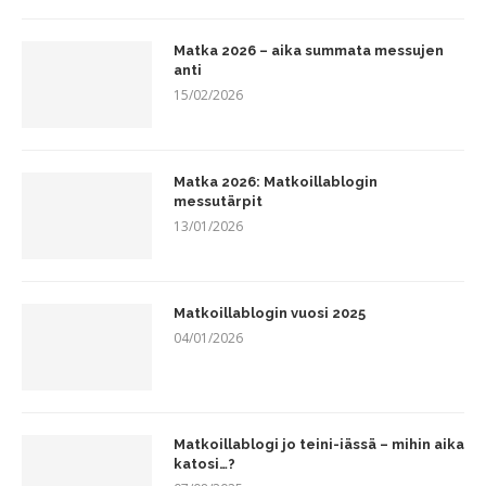
Matka 2026 – aika summata messujen
anti
15/02/2026
Matka 2026: Matkoillablogin
messutärpit
13/01/2026
Matkoillablogin vuosi 2025
04/01/2026
Matkoillablogi jo teini-iässä – mihin aika
katosi…?