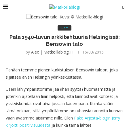
Suomi
Pala 1940-luvun arkkitehtuuria Helsingissä:
Bensowin talo
by
Alex | Matkoillablogi.fi
16/03/2015
Tänään teemme pienen kurkistuksen Bensowin taloon, joka
sijaitsee aivan Helsingin ydinkeskustassa.
Usein lähiympäristömme jää (ihan syyttä) huomaamatta ja
jotenkin ajatellaan liian helposti, että kiinnostavat kohteet ja
yksityiskohdat ovat aina jossain kauempana. Kuinka väärin
tämä onkaan, silllä ympärillämme on tuhansia tarinoita kunhan
vaan avaamme aistimme niille. Eilen
Pako Arjesta-blogin Jerry
kirjoitti positiivisuudesta
ja kuinka tämä lähtee