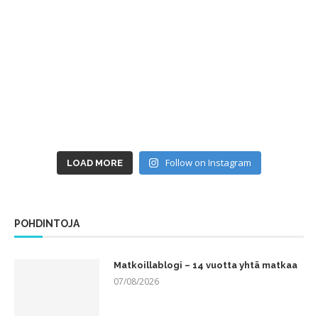
Follow on Instagram
LOAD MORE
POHDINTOJA
Matkoillablogi – 14 vuotta yhtä matkaa
07/08/2026