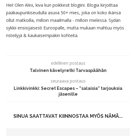
Hei! Olen Alex, kiva kun poikkesit blogiini. Blogia kirjoittaa
pääkaupunkiseudulla asuva 50+ mies, joka on koko ikänsä
ollut matkoilla, milloin maailmalla - milloin mielessä. Sydän
sykkii ensisijaisesti Euroopalle, mutta mukaan mahtuu myös
risteilyjä & kaukaisempiakin kohteita.
edellinen postaus
Talvinen kävelyretki Tarvaspäähän
seuraava postaus
Linkkivinkki: Secret Escapes – ”salaisia” tarjouksia
jäsenille
SINUA SAATTAVAT KIINNOSTAA MYÖS NÄMÄ...