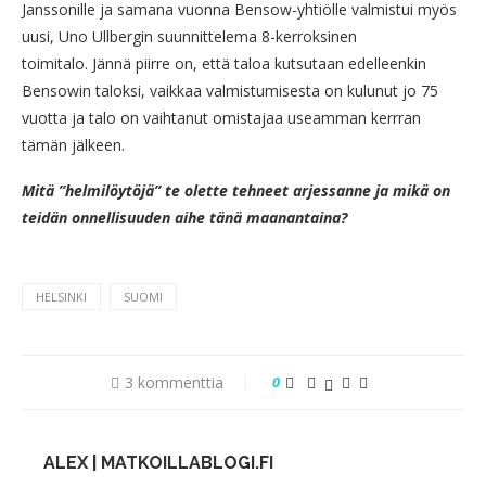
Janssonille ja samana vuonna Bensow-yhtiölle valmistui myös
uusi, Uno Ullbergin suunnittelema 8-kerroksinen
toimitalo. Jännä piirre on, että taloa kutsutaan edelleenkin
Bensowin taloksi, vaikkaa valmistumisesta on kulunut jo 75
vuotta ja talo on vaihtanut omistajaa useamman kerrran
tämän jälkeen.
Mitä ”helmilöytöjä” te olette tehneet arjessanne ja mikä on
teidän onnellisuuden aihe tänä maanantaina?
HELSINKI
SUOMI
3 kommenttia
0
ALEX | MATKOILLABLOGI.FI