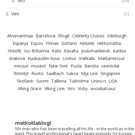
Viro
(34)
Viini
(1)
Ahvenanmaa
Barcelona
Blogit
Celebrity Cruises
Edinburgh
Espanja
Espoo
Finnair
Gotlanti
Helsinki
Hiihtomatka
Hotellit
Iso-Britannia
Italia
Itävalta
Joulumarkkinat
Karibia
Krakova
Kuukauden kuva
Loviisa
matkailu
Matkamessut
messut
museot
New York
Puola
Ranska
ravintolat
Risteilyt
Ruotsi
Saalbach
Saksa
Silja Line
Singapore
Skotlanti
Suomi
Tallinna
Tukholma
Unesco
USA
Viking Grace
Viking Line
Viro
Visby
vuosikatsaus
matkoillablogi
50+ man who has been travelling all his life - in the world,as in the
mind. This travel professional's heart beats primarily for Europe.