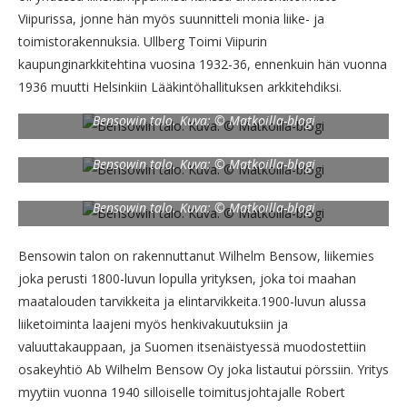
Viipurissa, jonne hän myös suunnitteli monia liike- ja
toimistorakennuksia. Ullberg Toimi Viipurin
kaupunginarkkitehtina vuosina 1932-36, ennenkuin hän vuonna
1936 muutti Helsinkiin Lääkintöhallituksen arkkitehdiksi.
Bensowin talo. Kuva: © Matkoilla-blogi
Bensowin talo. Kuva: © Matkoilla-blogi
Bensowin talo. Kuva: © Matkoilla-blogi
Bensowin talon on rakennuttanut Wilhelm Bensow, liikemies
joka perusti 1800-luvun lopulla yrityksen, joka toi maahan
maatalouden tarvikkeita ja elintarvikkeita.1900-luvun alussa
liiketoiminta laajeni myös henkivakuutuksiin ja
valuuttakauppaan, ja Suomen itsenäistyessä muodostettiin
osakeyhtiö Ab Wilhelm Bensow Oy joka listautui pörssiin. Yritys
myytiin vuonna 1940 silloiselle toimitusjohtajalle Robert