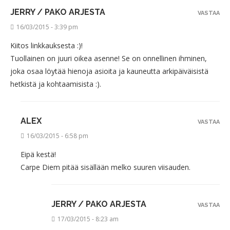
JERRY / PAKO ARJESTA
VASTAA
16/03/2015 - 3:39 pm
Kiitos linkkauksesta :)!
Tuollainen on juuri oikea asenne! Se on onnellinen ihminen,
joka osaa löytää hienoja asioita ja kauneutta arkipäiväisistä
hetkistä ja kohtaamisista :).
ALEX
VASTAA
16/03/2015 - 6:58 pm
Eipä kestä!
Carpe Diem pitää sisällään melko suuren viisauden.
JERRY / PAKO ARJESTA
VASTAA
17/03/2015 - 8:23 am