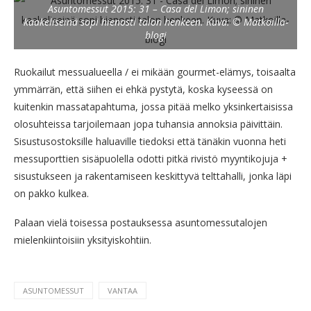
Asuntomessut 2015: 31 – Casa del Limon; sininen
kaakeliseinä sopi hienosti talon henkeen. Kuva: © Matkoilla-
blogi
Ruokailut messualueella / ei mikään gourmet-elämys, toisaalta
ymmärrän, että siihen ei ehkä pystytä, koska kyseessä on
kuitenkin massatapahtuma, jossa pitää melko yksinkertaisissa
olosuhteissa tarjoilemaan jopa tuhansia annoksia päivittäin.
Sisustusostoksille haluaville tiedoksi että tänäkin vuonna heti
messuporttien sisäpuolella odotti pitkä rivistö myyntikojuja +
sisustukseen ja rakentamiseen keskittyvä telttahalli, jonka läpi
on pakko kulkea.
Palaan vielä toisessa postauksessa asuntomessutalojen
mielenkiintoisiin yksityiskohtiin.
ASUNTOMESSUT
VANTAA