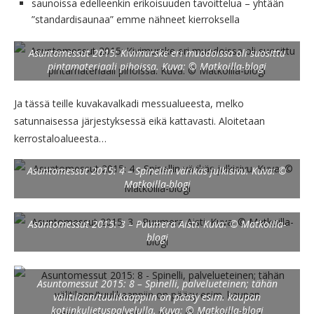
saunoissa edelleenkin erikoisuuden tavoittelua – yhtään
”standardisaunaa” emme nähneet kierroksella
Asuntomessut 2015: Kivimurske eri muodoissa oli suosittu
pintamateriaali pihoissa. Kuva: © Matkoilla-blogi
Ja tässä teille kuvakavalkadi messualueesta, melko
satunnaisessa järjestyksessä eikä kattavasti. Aloitetaan
kerrostaloalueesta…
Asuntomessut 2015: 4 – Spinellin värikäs julkisivu. Kuva: ©
Matkoilla-blogi
Asuntomessut 2015: 3 – Puumera Aisti. Kuva: © Matkoilla-
blogi
Asuntomessut 2015: 8 – Spinelli, palvelueteinen; tähän
välitilaan/tuulikaappiin on pääsy esim. kaupan
kotiinkuljetuspalvelulla. Kuva: © Matkoilla-blogi