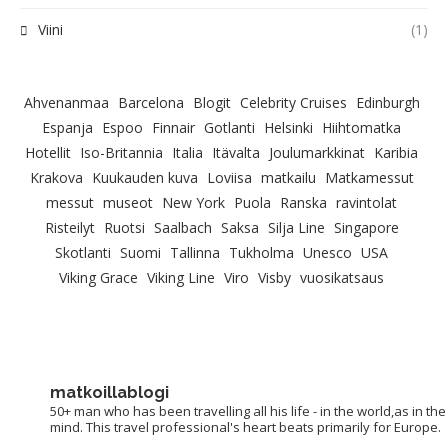
Viini
(1)
Ahvenanmaa
Barcelona
Blogit
Celebrity Cruises
Edinburgh
Espanja
Espoo
Finnair
Gotlanti
Helsinki
Hiihtomatka
Hotellit
Iso-Britannia
Italia
Itävalta
Joulumarkkinat
Karibia
Krakova
Kuukauden kuva
Loviisa
matkailu
Matkamessut
messut
museot
New York
Puola
Ranska
ravintolat
Risteilyt
Ruotsi
Saalbach
Saksa
Silja Line
Singapore
Skotlanti
Suomi
Tallinna
Tukholma
Unesco
USA
Viking Grace
Viking Line
Viro
Visby
vuosikatsaus
matkoillablogi
50+ man who has been travelling all his life - in the world,as in the
mind. This travel professional's heart beats primarily for Europe.