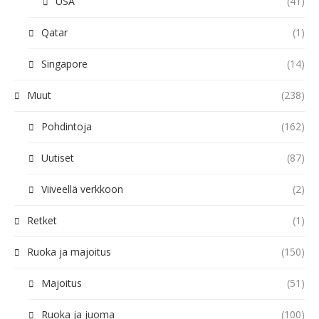
USA
(41)
Qatar
(1)
Singapore
(14)
Muut
(238)
Pohdintoja
(162)
Uutiset
(87)
Viiveellä verkkoon
(2)
Retket
(1)
Ruoka ja majoitus
(150)
Majoitus
(51)
Ruoka ja juoma
(100)