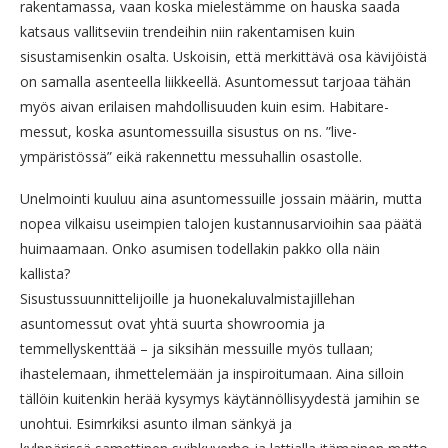
rakentamassa, vaan koska mielestämme on hauska saada
katsaus vallitseviin trendeihin niin rakentamisen kuin
sisustamisenkin osalta. Uskoisin, että merkittävä osa kävijöistä
on samalla asenteella liikkeellä. Asuntomessut tarjoaa tähän
myös aivan erilaisen mahdollisuuden kuin esim. Habitare-
messut, koska asuntomessuilla sisustus on ns. ”live-
ympäristössä” eikä rakennettu messuhallin osastolle.
Unelmointi kuuluu aina asuntomessuille jossain määrin, mutta
nopea vilkaisu useimpien talojen kustannusarvioihin saa päätä
huimaamaan. Onko asumisen todellakin pakko olla näin
kallista?
Sisustussuunnittelijoille ja huonekaluvalmistajillehan
asuntomessut ovat yhtä suurta showroomia ja
temmellyskenttää – ja siksihän messuille myös tullaan;
ihastelemaan, ihmettelemään ja inspiroitumaan. Aina silloin
tällöin kuitenkin herää kysymys käytännöllisyydestä jamihin se
unohtui. Esimrkiksi asunto ilman sänkyä ja