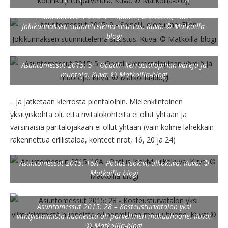
Asuntomessut 2015: 9 – Spinelli, olohuone; Ellen
Jokikunnaksen suunnittelema sisustus. Kuva: © Matkoilla-
blogi
Asuntomessut 2015: 5 – Opaali -kerrostalopihan värejä ja
muotoja. Kuva: © Matkoilla-blogi
…ja jatketaan kierrosta pientaloihin. Mielenkiintoinen
yksityiskohta oli, että rivitalokohteita ei ollut yhtään ja
varsinaisia paritalojakaan ei ollut yhtään (vain kolme lähekkäin
rakennettua erillistaloa, kohteet nrot, 16, 20 ja 24)
Asuntomessut 2015: 16A – Potius Isokivi, ulkokuva. Kuva: ©
Matkoilla-blogi
Asuntomessut 2015: 28 – Kosteusturvatalon yksi
viihtyisimmistä huoneista oli parvellinen makuuhuone. Kuva:
© Matkoilla-blogi