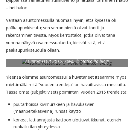
kylppärissä samettinen suihkuverho ja lattialla itämainen matto
– hei haloo…
Vantaan asuntomessuilla huomasi hyvin, että kysessä oli
pääkaupunkiseutu; sen verran pieniä olivat tontit ja
rakentaminen tiivistä. Myös kerrostalot, jotka olivat tänä
vuonna näkyvä osa messualuetta, kielivät siitä, että
pääkaupunkiseudulla ollaan.
Asuntomessut 2015. Kuva: © Matkoilla-blogi
Yleensä olemme asuntomessuilla huvittaneet itseämme myös
miettimällä mitä ”vuoden trendejä” on havaittavissa messuilla.
Tässä omat (subjektiiviset) poimintani vuoden 2015 trendeistä:
puutarhoissa kivimurskeen ja havukasvien
(maanpeitekasveina) runsas käyttö
korkeat lattianrajasta kattoon ulottuvat ikkunat, etenkin
ruokailutilan yhteydessä