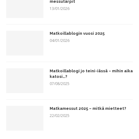
messutärpit
13/01/2026
Matkoillablogin vuosi 2025
04/01/2026
Matkoillablogi jo teini-iässä – mihin aika
katosi…?
07/08/2025
Matkamessut 2025 – mitkä mietteet?
22/02/2025