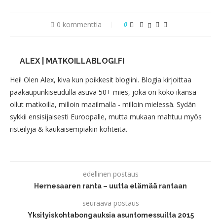
0 kommenttia
0
ALEX | MATKOILLABLOGI.FI
Hei! Olen Alex, kiva kun poikkesit blogiini. Blogia kirjoittaa
pääkaupunkiseudulla asuva 50+ mies, joka on koko ikänsä
ollut matkoilla, milloin maailmalla - milloin mielessä. Sydän
sykkii ensisijaisesti Euroopalle, mutta mukaan mahtuu myös
risteilyjä & kaukaisempiakin kohteita.
edellinen postaus
Hernesaaren ranta – uutta elämää rantaan
seuraava postaus
Yksityiskohtabongauksia asuntomessuilta 2015