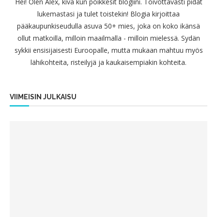
Hei! Olen Alex, kiva kun poikkesit blogiini. Toivottavasti pidät
lukemastasi ja tulet toistekin! Blogia kirjoittaa
pääkaupunkiseudulla asuva 50+ mies, joka on koko ikänsä
ollut matkoilla, milloin maailmalla - milloin mielessä. Sydän
sykkii ensisijaisesti Euroopalle, mutta mukaan mahtuu myös
lähikohteita, risteilyjä ja kaukaisempiakin kohteita.
VIIMEISIN JULKAISU