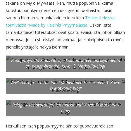
takana on My o My-vaateliiken, mutta popupin valikoima
koostuu parinkymmenen eri designerin tuotteista. Toisin
sanoen hieman samankaltainen idea kuin
Torikortteleissa
toimivassa ”Made by Helsinki”-myymälässä
. Uskon, että
tämänkaltaiset toteutukset ovat sitä tulevaisuutta johon ollaan
menossa, jossa yhteistyö luo voimaa ja elinkelpoisuutta myös
pienelle yrittäjälle näkyä isommin.
Popupmyymälä Xmas Garage kokoaa yhteen parikymmentä
eri design-brändiä. Kuva: © Matkoilla-blogi
R/H’n koruja – rh-the label (Riiheläinen Hernesniemi). Kuva:
© Matkoilla-blogi
Pelago – tosipyöräilijöiden märkä uni? Kuva: © Matkoilla-
blogi
Herkullisen lisän popup-myymälään toi pupnavuorelaisen