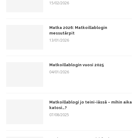
15/02/2026
Matka 2026: Matkoillablogin
messutärpit
13/01/2026
Matkoillablogin vuosi 2025
04/01/2026
Matkoillablogi jo teini-iässä – mihin aika
katosi…?
07/08/2025