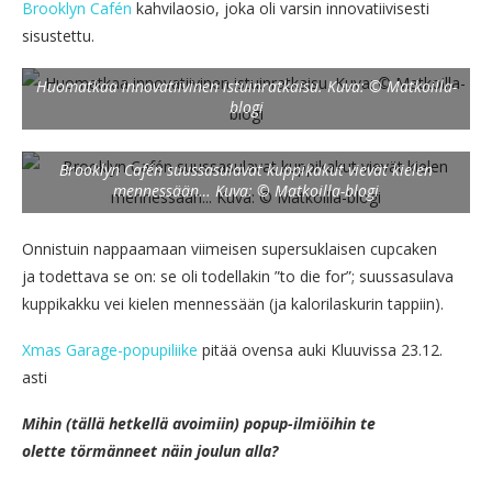
Brooklyn Cafén
kahvilaosio, joka oli varsin innovatiivisesti
sisustettu.
Huomatkaa innovatiivinen istuinratkaisu. Kuva: © Matkoilla-
blogi
Brooklyn Cafén suussasulavat kuppikakut vievät kielen
mennessään… Kuva: © Matkoilla-blogi
Onnistuin nappaamaan viimeisen supersuklaisen cupcaken
ja todettava se on: se oli todellakin ”to die for”; suussasulava
kuppikakku vei kielen mennessään (ja kalorilaskurin tappiin).
Xmas Garage-popupiliike
pitää ovensa auki Kluuvissa 23.12.
asti
Mihin (tällä hetkellä avoimiin) popup-ilmiöihin te
olette törmänneet näin joulun alla?