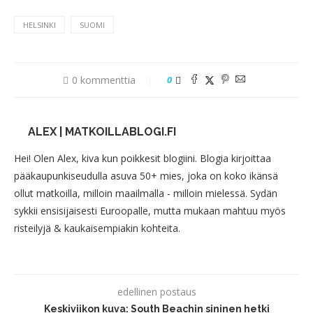
HELSINKI
SUOMI
0 kommenttia
0
ALEX | MATKOILLABLOGI.FI
Hei! Olen Alex, kiva kun poikkesit blogiini. Blogia kirjoittaa
pääkaupunkiseudulla asuva 50+ mies, joka on koko ikänsä
ollut matkoilla, milloin maailmalla - milloin mielessä. Sydän
sykkii ensisijaisesti Euroopalle, mutta mukaan mahtuu myös
risteilyjä & kaukaisempiakin kohteita.
edellinen postaus
Keskiviikon kuva: South Beachin sininen hetki