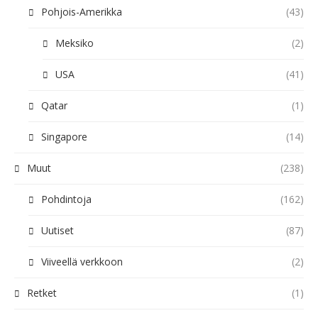
Pohjois-Amerikka
(43)
Meksiko
(2)
USA
(41)
Qatar
(1)
Singapore
(14)
Muut
(238)
Pohdintoja
(162)
Uutiset
(87)
Viiveellä verkkoon
(2)
Retket
(1)