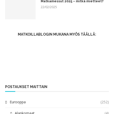
Matkamessut 2025 – mitkä mietteet?
22/02/2025
MATKOILLABLOGIN MUKANA MYÖS TÄÄLLÄ:
POSTAUKSET MAITTAIN
Eurooppa
(252)
Alankomaat
(4)