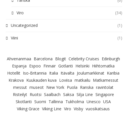
Tanska
(6)
Viro
(34)
Uncategorized
(1)
Viini
(1)
Ahvenanmaa
Barcelona
Blogit
Celebrity Cruises
Edinburgh
Espanja
Espoo
Finnair
Gotlanti
Helsinki
Hiihtomatka
Hotellit
Iso-Britannia
Italia
Itävalta
Joulumarkkinat
Karibia
Krakova
Kuukauden kuva
Loviisa
matkailu
Matkamessut
messut
museot
New York
Puola
Ranska
ravintolat
Risteilyt
Ruotsi
Saalbach
Saksa
Silja Line
Singapore
Skotlanti
Suomi
Tallinna
Tukholma
Unesco
USA
Viking Grace
Viking Line
Viro
Visby
vuosikatsaus