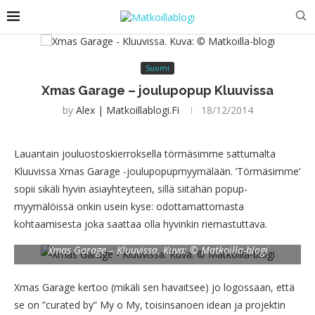
Suomi
Xmas Garage – joulupopup Kluuvissa
by
Alex | Matkoillablogi.fi
18/12/2014
Lauantain jouluostoskierroksella törmäsimme sattumalta
Kluuvissa Xmas Garage -joulupopupmyymälään. ’Törmäsimme’
sopii sikäli hyvin asiayhteyteen, sillä siitähän popup-
myymälöissä onkin usein kyse: odottamattomasta
kohtaamisesta joka saattaa olla hyvinkin riemastuttava.
Xmas Garage – Kluuvissa. Kuva: © Matkoilla-blogi
Xmas Garage kertoo (mikäli sen havaitsee) jo logossaan, että
se on ”curated by” My o My, toisinsanoen idean ja projektin