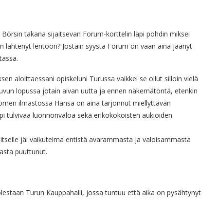
rsin takana sijaitsevan Forum-korttelin läpi pohdin miksei
in lähtenyt lentoon? Jostain syystä Forum on vaan aina jäänyt
tassa.
 aloittaessani opiskeluni Turussa vaikkei se ollut silloin vielä
uvun lopussa jotain aivan uutta ja ennen näkemätöntä, etenkin
Suomen ilmastossa Hansa on aina tarjonnut miellyttävän
äpi tulvivaa luonnonvaloa sekä erikokokoisten aukioiden
 itselle jäi vaikutelma entistä avarammasta ja valoisammasta
sasta puuttunut.
staan Turun Kauppahalli, jossa tuntuu että aika on pysähtynyt