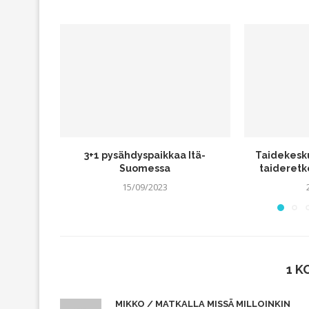
3+1 pysähdyspaikkaa Itä-
Taidekesk
Suomessa
taideretk
15/09/2023
1 
MIKKO / MATKALLA MISSÄ MILLOINKIN