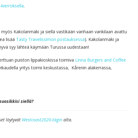
kierroksella
.
 jää myös Kakolanmäki ja siellä vastikään vanhaan vankilaan avattu
kea lisää
Tasty Travelissimon postauksessa
). Kakolanmäki ja
siis hyvä syy lähteä käymään Turussa uudestaan!
rttuan puiston lippakioskissa toimiva
Linna Burgers and Coffee
lvikaudella yritys toimii keskustassa, Kårenin alakerrassa,
uosikkisi siellä?
et löytyvät
Westcoast2020-tägin
alta.