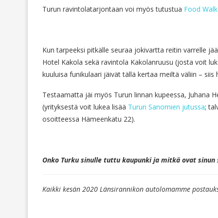
Turun ravintolatarjontaan voi myös tutustua
Food Walk-
Kun tarpeeksi pitkälle seuraa jokivartta reitin varrelle
Hotel Kakola sekä ravintola Kakolanruusu (josta voit lu
kuuluisa funikulaari jäivät tällä kertaa meiltä väliin – 
Testaamatta jäi myös Turun linnan kupeessa, Juhana He
(yrityksestä voit lukea lisää
Turun Sanomien jutussa
; ta
osoitteessa Hämeenkatu 22).
Onko Turku sinulle tuttu kaupunki ja mitkä ovat sinun s
Kaikki kesän 2020 Länsirannikon autolomamme postauks