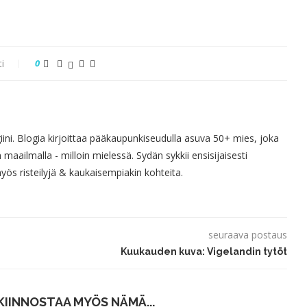
i
0
giini. Blogia kirjoittaa pääkaupunkiseudulla asuva 50+ mies, joka
 maailmalla - milloin mielessä. Sydän sykkii ensisijaisesti
s risteilyjä & kaukaisempiakin kohteita.
seuraava postaus
Kuukauden kuva: Vigelandin tytöt
KIINNOSTAA MYÖS NÄMÄ...