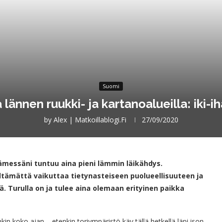
Suomi
lännen ruukki- ja kartanoalueilla: iki-i
by
Alex | Matkoillablogi.fi
27/09/2020
essäni tuntuu aina pieni lämmin läikähdys.
tämättä vaikuttaa tietynasteiseen puolueellisuuteen ja
ä. Turulla on ja tulee aina olemaan erityinen paikka
in koko ajan – etenkin toriympäristö käy tällä hetkellä läpi ison