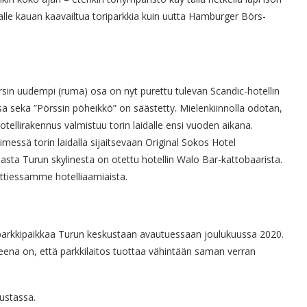
alle kauan kaavailtua toriparkkia kuin uutta Hamburger Börs-
in uudempi (ruma) osa on nyt purettu tulevan Scandic-hotellin
sa sekä ”Pörssin pöheikkö” on säästetty. Mielenkiinnolla odotan,
otellirakennus valmistuu torin laidalle ensi vuoden aikana.
essä torin laidalla sijaitsevaan Original Sokos Hotel
ta Turun skylinesta on otettu hotellin Walo Bar-kattobaarista.
ttiessamme hotelliaamiaista.
parkkipaikkaa Turun keskustaan avautuessaan joulukuussa 2020.
teena on, että parkkilaitos tuottaa vähintään saman verran
kustassa.