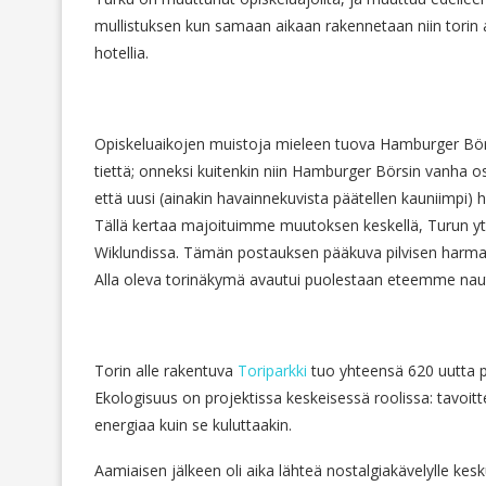
mullistuksen kun samaan aikaan rakennetaan niin torin 
hotellia.
Opiskeluaikojen muistoja mieleen tuova Hamburger Börs
tiettä; onneksi kuitenkin niin Hamburger Börsin vanha o
että uusi (ainakin havainnekuvista päätellen kauniimpi) h
Tällä kertaa majoituimme muutoksen keskellä, Turun ytim
Wiklundissa. Tämän postauksen pääkuva pilvisen harmaas
Alla oleva torinäkymä avautui puolestaan eteemme nau
Torin alle rakentuva
Toriparkki
tuo yhteensä 620 uutta 
Ekologisuus on projektissa keskeisessä roolissa: tavoit
energiaa kuin se kuluttaakin.
Aamiaisen jälkeen oli aika lähteä nostalgiakävelylle kes