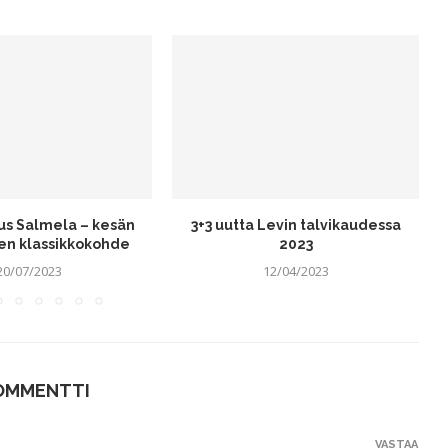
us Salmela – kesän
3+3 uutta Levin talvikaudessa
en klassikkokohde
2023
20/07/2023
12/04/2023
KOMMENTTI
VASTAA