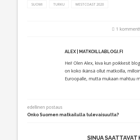
SUOMI
TURKU
WESTCOAST 2020
1 kommentt
ALEX | MATKOILLABLOGI.FI
Hei! Olen Alex, kiva kun poikkesit blo
on koko ikänsä ollut matkoilla, milloin
Euroopalle, mutta mukaan mahtuu myö
edellinen postaus
Onko Suomen matkailulla tulevaisuutta?
SINUA SAATTAVAT 