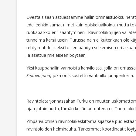
Ovesta sisään astuessamme hallin ominaistuoksu herät
edelleenkin samat nimet kuin opiskeluaikoina, mutta toki
ruokapaikkojen lisääntyminen. Ravintolakojujen vallates
tunnelma kärsii usein. Turussa näin ei kuitenkaan ole k
tehty mahdolliseksi toisen päädyn sulkemisen eri aikaan
ja asettua mieleiseen pöytään.
Yksi kauppahallin vanhoista kahviloista, jolla on omassa 
Sininen juna
, joka on sisustettu vanhoilla junapenkeillä.
Ravintolatarjonnassahan Turku on muuten uskomattoma
ajan jotain uutta; tämän kesän uutuutena oli Tuomiokir
Ympärivuotinen ravintolakeskittymä sijaitsee puolestaan 
ravintoloiden helminauha. Tarkemmat koordinaatit löyt