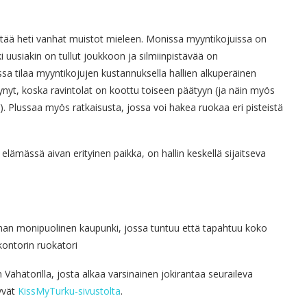
tää heti vanhat muistot mieleen. Monissa myyntikojuissa on
 uusiakin on tullut joukkoon ja silmiinpistävää on
sa tilaa myyntikojujen kustannuksella hallien alkuperäinen
äynyt, koska ravintolat on koottu toiseen päätyyn (ja näin myös
). Plussaa myös ratkaisusta, jossa voi hakea ruokaa eri pisteistä
elämässä aivan erityinen paikka, on hallin keskellä sijaitseva
n monipuolinen kaupunki, jossa tuntuu että tapahtuu koko
kontorin ruokatori
Vähätorilla, josta alkaa varsinainen jokirantaa seuraileva
yvät
KissMyTurku-sivustolta
.