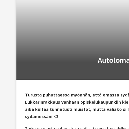
Autoloma 
Turusta puhuttaessa myönnän, että omassa sydäm
Lukkarinrakkaus vanhaan opiskelukaupunkiin kiel
aika kultaa tunnetusti muistot, mutta väliäkö sill
sydämessäni <3.
Turku on muuttunut opiskeluajoilta, ja muuttuu edelleenk