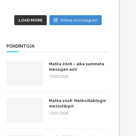
Follow on Instagram
LOAD MORE
POHDINTOJA
Matka 2026 – aika summata
Kuukauden kuva: Chiharu Shiota –
Kuukauden kuva: Suome
messujen anti
Tracing Boundaries
ruska-aikaan
15/02/2026
01/04/2023
01/09/2022
Matka 2026: Matkoillablogin
messutärpit
13/01/2026