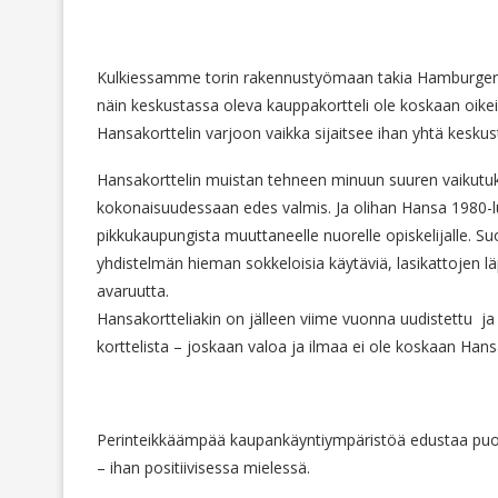
Kulkiessamme torin rakennustyömaan takia Hamburger Bö
näin keskustassa oleva kauppakortteli ole koskaan oike
Hansakorttelin varjoon vaikka sijaitsee ihan yhtä keskus
Hansakorttelin muistan tehneen minuun suuren vaikutuksen
kokonaisuudessaan edes valmis. Ja olihan Hansa 1980-l
pikkukaupungista muuttaneelle nuorelle opiskelijalle. 
yhdistelmän hieman sokkeloisia käytäviä, lasikattojen l
avaruutta.
Hansakortteliakin on jälleen viime vuonna uudistettu ja
korttelista – joskaan valoa ja ilmaa ei ole koskaan Han
Perinteikkäämpää kaupankäyntiympäristöä edustaa puole
– ihan positiivisessa mielessä.