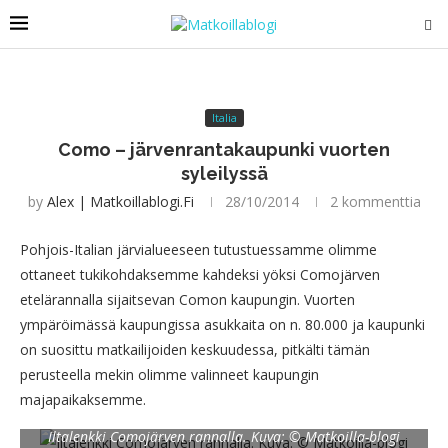
Italia
Como – järvenrantakaupunki vuorten
syleilyssä
by
Alex | Matkoillablogi.fi
28/10/2014
2 kommenttia
Pohjois-Italian järvialueeseen tutustuessamme olimme
ottaneet tukikohdaksemme kahdeksi yöksi Comojärven
etelärannalla sijaitsevan Comon kaupungin. Vuorten
ympäröimässä kaupungissa asukkaita on n. 80.000 ja kaupunki
on suosittu matkailijoiden keskuudessa, pitkälti tämän
perusteella mekin olimme valinneet kaupungin
majapaikaksemme.
Iltalenkki Comojärven rannalla. Kuva: © Matkoilla-blogi