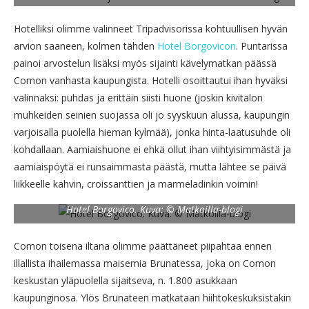
Hotelliksi olimme valinneet Tripadvisorissa kohtuullisen hyvän
arvion saaneen, kolmen tähden
Hotel Borgovicon
. Puntarissa
painoi arvostelun lisäksi myös sijainti kävelymatkan päässä
Comon vanhasta kaupungista. Hotelli osoittautui ihan hyväksi
valinnaksi: puhdas ja erittäin siisti huone (joskin kivitalon
muhkeiden seinien suojassa oli jo syyskuun alussa, kaupungin
varjoisalla puolella hieman kylmää), jonka hinta-laatusuhde oli
kohdallaan. Aamiaishuone ei ehkä ollut ihan viihtyisimmästä ja
aamiaispöytä ei runsaimmasta päästä, mutta lähtee se päivä
liikkeelle kahvin, croissanttien ja marmeladinkin voimin!
Hotel Borgovico. Kuva: © Matkoilla-blogi
Comon toisena iltana olimme päättäneet piipahtaa ennen
illallista ihailemassa maisemia Brunatessa, joka on Comon
keskustan yläpuolella sijaitseva, n. 1.800 asukkaan
kaupunginosa. Ylös Brunateen matkataan hiihtokeskuksistakin