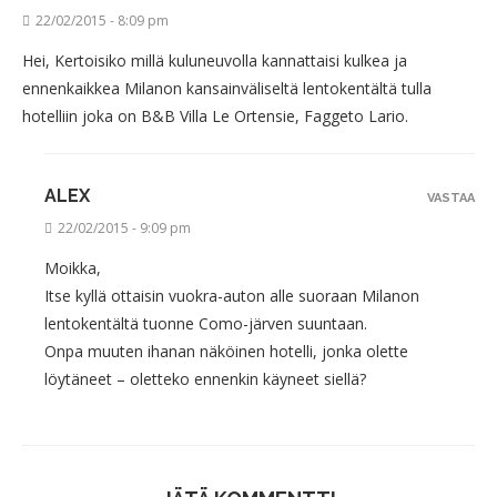
22/02/2015 - 8:09 pm
Hei, Kertoisiko millä kuluneuvolla kannattaisi kulkea ja
ennenkaikkea Milanon kansainväliseltä lentokentältä tulla
hotelliin joka on B&B Villa Le Ortensie, Faggeto Lario.
ALEX
VASTAA
22/02/2015 - 9:09 pm
Moikka,
Itse kyllä ottaisin vuokra-auton alle suoraan Milanon
lentokentältä tuonne Como-järven suuntaan.
Onpa muuten ihanan näköinen hotelli, jonka olette
löytäneet – oletteko ennenkin käyneet siellä?