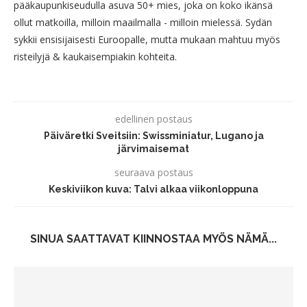
pääkaupunkiseudulla asuva 50+ mies, joka on koko ikänsä
ollut matkoilla, milloin maailmalla - milloin mielessä. Sydän
sykkii ensisijaisesti Euroopalle, mutta mukaan mahtuu myös
risteilyjä & kaukaisempiakin kohteita.
edellinen postaus
Päiväretki Sveitsiin: Swissminiatur, Lugano ja
järvimaisemat
seuraava postaus
Keskiviikon kuva: Talvi alkaa viikonloppuna
SINUA SAATTAVAT KIINNOSTAA MYÖS NÄMÄ...