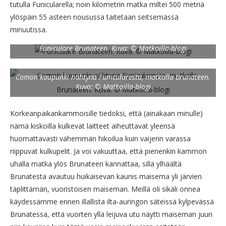
tutulla Funicularella; noin kilometrin matka miltei 500 metriä
ylöspäin 55 asteen nousussa taitetaan seitsemässä
minuutissa.
Funiculare Brunateen. Kuva: © Matkoilla-blogi
Comon kaupunki nähtynä Funicularesta, matkalla Brunateen.
Kuva: © Matkoilla-blogi
Korkeanpaikankammoisille tiedoksi, että (ainakaan minulle)
nämä kiskoilla kulkevat laitteet aiheuttavat yleensä
huomattavasti vähemmän hikoilua kuin vaijerin varassa
riippuvat kulkupelit. Ja voi vakuuttaa, että pienenkin kammon
uhalla matka ylös Brunateen kannattaa, sillä ylhäältä
Brunatesta avautuu huikaisevan kaunis maisema yli järvien
täplittämän, vuoristoisen maiseman. Meillä oli sikäli onnea
käydessämme ennen illallista ilta-auringon säteissä kylpevässä
Brunatessa, että vuorten yllä leijuva utu näytti maiseman juuri