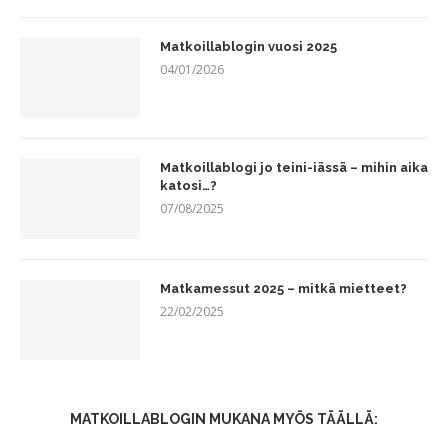
Matkoillablogin vuosi 2025
04/01/2026
Matkoillablogi jo teini-iässä – mihin aika
katosi…?
07/08/2025
Matkamessut 2025 – mitkä mietteet?
22/02/2025
MATKOILLABLOGIN MUKANA MYÖS TÄÄLLÄ: