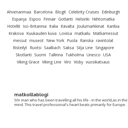
Ahvenanmaa
Barcelona
Blogit
Celebrity Cruises
Edinburgh
Espanja
Espoo
Finnair
Gotlanti
Helsinki
Hiihtomatka
Hotellit
Iso-Britannia
Italia
Itävalta
Joulumarkkinat
Karibia
Krakova
Kuukauden kuva
Loviisa
matkailu
Matkamessut
messut
museot
New York
Puola
Ranska
ravintolat
Risteilyt
Ruotsi
Saalbach
Saksa
Silja Line
Singapore
Skotlanti
Suomi
Tallinna
Tukholma
Unesco
USA
Viking Grace
Viking Line
Viro
Visby
vuosikatsaus
matkoillablogi
50+ man who has been travelling all his life - in the world,as in the
mind. This travel professional's heart beats primarily for Europe.