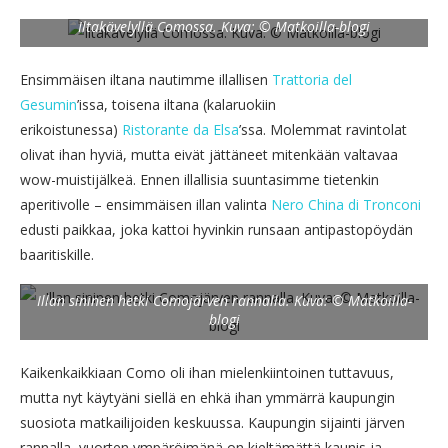
Iltakävelyllä Comossa. Kuva: © Matkoilla-blogi
Ensimmäisen iltana nautimme illallisen
Trattoria del
Gesumin
’issa, toisena iltana (kalaruokiin
erikoistunessa)
Ristorante da Elsa
’ssa. Molemmat ravintolat
olivat ihan hyviä, mutta eivät jättäneet mitenkään valtavaa
wow-muistijälkeä. Ennen illallisia suuntasimme tietenkin
aperitivolle – ensimmäisen illan valinta
Nero China di Tronconi
edusti paikkaa, joka kattoi hyvinkin runsaan antipastopöydän
baaritiskille.
Illan sininen hetki Comojärven rannalla. Kuva: © Matkoilla-
blogi
Kaikenkaikkiaan Como oli ihan mielenkiintoinen tuttavuus,
mutta nyt käytyäni siellä en ehkä ihan ymmärrä kaupungin
suosiota matkailijoiden keskuussa. Kaupungin sijainti järven
rannalla, vuorten ympäröimänä on kieltämättä kaunis ja