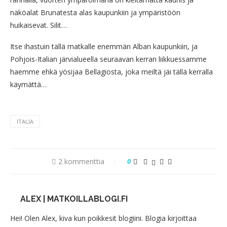
näköalat Brunatesta alas kaupunkiin ja ympäristöön
huikaisevat. Silit…
Itse ihastuin tällä matkalle enemmän Alban kaupunkiin, ja
Pohjois-Italian järvialueella seuraavan kerran liikkuessamme
haemme ehkä yösijaa Bellagiosta, joka meiltä jäi tällä kerralla
käymättä…
ITALIA
2 kommenttia
0
ALEX | MATKOILLABLOGI.FI
Hei! Olen Alex, kiva kun poikkesit blogiini. Blogia kirjoittaa