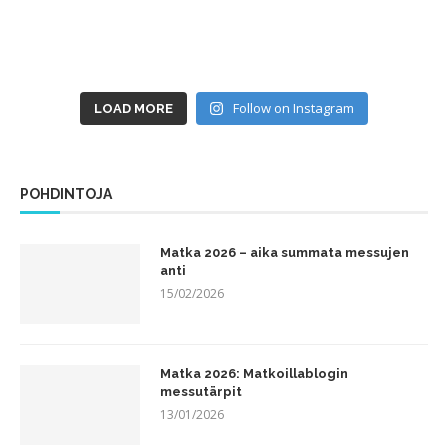
Follow on Instagram
LOAD MORE
POHDINTOJA
Matka 2026 – aika summata messujen
anti
15/02/2026
Matka 2026: Matkoillablogin
messutärpit
13/01/2026