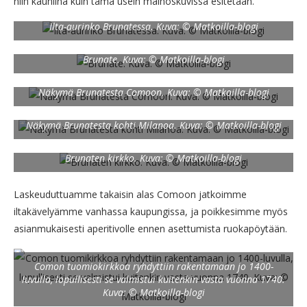
niin kauniina kuin tämä usein mainoskuvissa esitetään.
Ilta-aurinko Brunatessa. Kuva: © Matkoilla-blogi
Brunate. Kuva: © Matkoilla-blogi
Näkymä Brunatesta Comoon. Kuva: © Matkoilla-blogi
Näkymä Brunatesta kohti Milanoa. Kuva: © Matkoilla-blogi
Brunaten kirkko. Kuva: © Matkoilla-blogi
Laskeuduttuamme takaisin alas Comoon jatkoimme
iltakävelyämme vanhassa kaupungissa, ja poikkesimme myös
asianmukaisesti aperitivolle ennen asettumista ruokapöytään.
Comon tuomiokirkkoa ryhdyttiin rakentamaan jo 1400-
luvulla, lopullisesti se valmistui kuitenkin vasta vuonna 1740.
Kuva: © Matkoilla-blogi