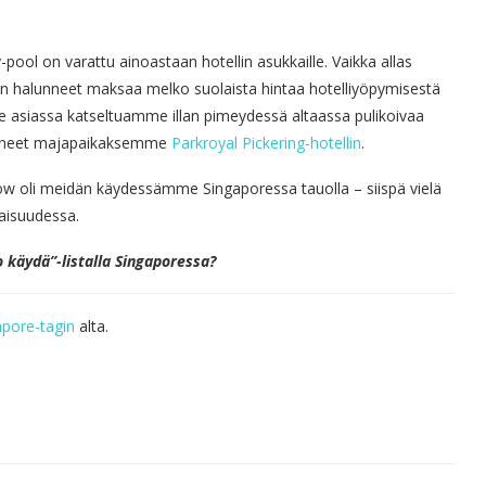
ty-pool on varattu ainoastaan hotellin asukkaille. Vaikka allas
n halunneet maksaa melko suolaista hintaa hotelliyöpymisestä
se asiassa katseltuamme illan pimeydessä altaassa pulikoivaa
linneet majapaikaksemme
Parkroyal Pickering-hotellin
.
-show oli meidän käydessämme Singaporessa tauolla – siispä vielä
vaisuudessa.
käydä”-listalla Singaporessa?
apore-tagin
alta.