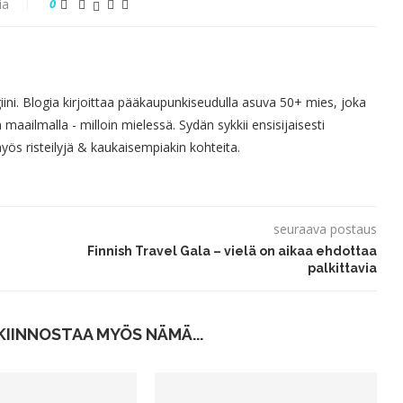
ia
0
giini. Blogia kirjoittaa pääkaupunkiseudulla asuva 50+ mies, joka
 maailmalla - milloin mielessä. Sydän sykkii ensisijaisesti
s risteilyjä & kaukaisempiakin kohteita.
seuraava postaus
Finnish Travel Gala – vielä on aikaa ehdottaa
palkittavia
KIINNOSTAA MYÖS NÄMÄ...