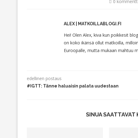
0 kommentt
ALEX | MATKOILLABLOGI.FI
Hei! Olen Alex, kiva kun poikkesit blo
on koko ikänsä ollut matkoilla, milloin
Euroopalle, mutta mukaan mahtuu myö
edellinen postaus
#IGTT: Tänne haluaisin palata uudestaan
SINUA SAATTAVAT 