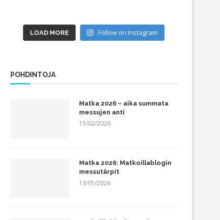
Follow on Instagram
LOAD MORE
POHDINTOJA
Matka 2026 – aika summata
messujen anti
15/02/2026
Matka 2026: Matkoillablogin
messutärpit
13/01/2026