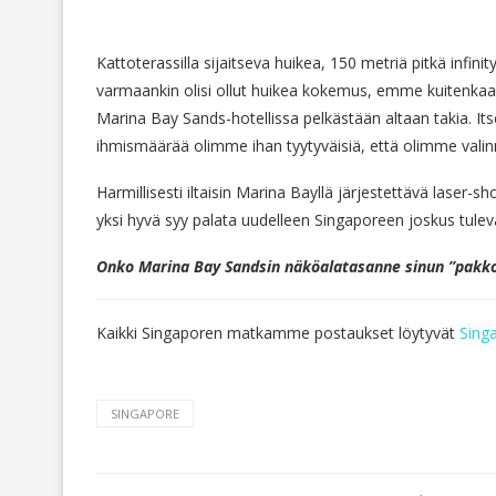
Kattoterassilla sijaitseva huikea, 150 metriä pitkä infini
varmaankin olisi ollut huikea kokemus, emme kuitenkaa
Marina Bay Sands-hotellissa pelkästään altaan takia. It
ihmismäärää olimme ihan tyytyväisiä, että olimme va
Harmillisesti iltaisin Marina Bayllä järjestettävä laser
yksi hyvä syy palata uudelleen Singaporeen joskus tule
Onko Marina Bay Sandsin näköalatasanne sinun ”pakko 
Kaikki Singaporen matkamme postaukset löytyvät
Sing
SINGAPORE