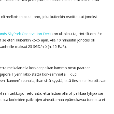
.
li melkoisen pitkä jono, joka kuitenkin osoittautui jonoksi
ands SkyPark Observation Deck
) on ulkokautta, Hotellitorni 3:n
ta se eteni kuitenkin koko ajan. Alle 10 minuutin jonotus oli
santeelle maksoi 23 SGD/hlö (n. 15 EUR).
että meikäläisellä korkeanpaikan kammo nosti päätään
apore Flyerin lakipistettä korkeammalla… Klup!
 ”kannen” reunalla, ihan siitä syystä, että tiesin sen kurottavan
aan tarkkoja. Tieto siitä, että lattian alla oli pelkkää tyhjää sai
un tuota korkeiden paikkojen aiheuttamaa epämukavaa tunnetta ei