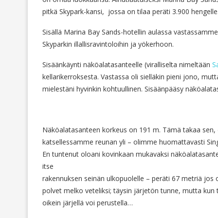
pitkä Skypark-kansi, jossa on tilaa peräti 3.900 hengelle
Sisällä Marina Bay Sands-hotellin aulassa vastassamme o
Skyparkin illallisravintoloihin ja yökerhoon.
Sisäänkäynti näköalatasanteelle (viralliselta nimeltään
S
kellarikerroksesta. Vastassa oli sielläkin pieni jono, mut
mielestäni hyvinkin kohtuullinen. Sisäänpääsy näköalata
Näköalatasanteen korkeus on 191 m. Tämä takaa sen, 
katsellessamme reunan yli – olimme huomattavasti Sing
En tuntenut oloani kovinkaan mukavaksi näköalatasanteen
itse
rakennuksen seinän ulkopuolelle – peräti 67 metriä jos oll
polvet melko veteliksi; täysin järjetön tunne, mutta k
oikein järjellä voi perustella…