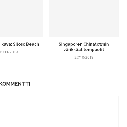
kuva: Siloso Beach
Singaporen Chinatownin
värikkäät temppelit
01/11/2019
27/10/2018
 KOMMENTTI