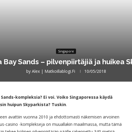
Singapore
 Bay Sands – pilvenpiirtäjiä ja huikea 
by
Alex | Matkoillablogi.fi
10/05/2018
Sands-kompleksia? Ei voi. Voiko Singaporessa käydä
sin huipun Skyparkista? Tuskin
.
leineen avattiin vuonna 2010 ja ehdottomasti näkemisen arvoinen
skus-casino -komplekseja on muuallakin maailmassa, mutta tämä
n tekee kolmen pilvenpiirtäjän päälle rakennettu 340 metriä