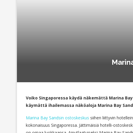
Marina
Voiko Singaporessa käydä näkemättä Marina Bay 
käymättä ihailemassa näköaloja Marina Bay Sand
Marina Bay Sandsin ostoskeskus
siihen liittyvin hotel
kokonaisuus Singaporessa. Jättimäisiä hotelli-ostoske
on omaa luokkaansa. Ainutlaatuiseksi Marina Bay Sandsi