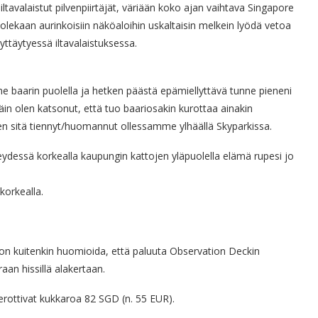
ltavalaistut pilvenpiirtäjät, väriään koko ajan vaihtava Singapore
 olekaan aurinkoisiin näköaloihin uskaltaisin melkein lyödä vetoa
äyttäytyessä iltavalaistuksessa.
me baarin puolella ja hetken päästä epämiellyttävä tunne pieneni
npäin olen katsonut, että tuo baariosakin kurottaa ainakin
en sitä tiennyt/huomannut ollessamme ylhäällä Skyparkissa.
ydessä korkealla kaupungin kattojen yläpuolella elämä rupesi jo
korkealla.
on kuitenkin huomioida, että paluuta Observation Deckin
aan hissillä alakertaan.
erottivat kukkaroa 82 SGD (n. 55 EUR).