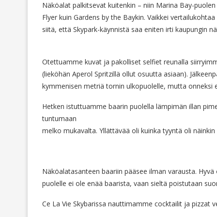
Näköalat palkitsevat kuitenkin – niin Marina Bay-puolen i
Flyer kuin Gardens by the Baykin. Vaikkei vertailukohtaa
siitä, että Skypark-käynnistä saa eniten irti kaupungin n
Otettuamme kuvat ja pakolliset selfiet reunalla siirryim
(lieköhän Aperol Spritzillä ollut osuutta asiaan). Jälkee
kymmenisen metriä tornin ulkopuolelle, mutta onneksi 
Hetken istuttuamme baarin puolella lämpimän illan pime
tuntumaan
melko mukavalta. Yllättävää oli kuinka tyyntä oli näinkin 
Näköalatasanteen baariin pääsee ilman varausta. Hyvä 
puolelle ei ole enää baarista, vaan sieltä poistutaan suor
Ce La Vie Skybarissa nauttimamme cocktailit ja pizzat v