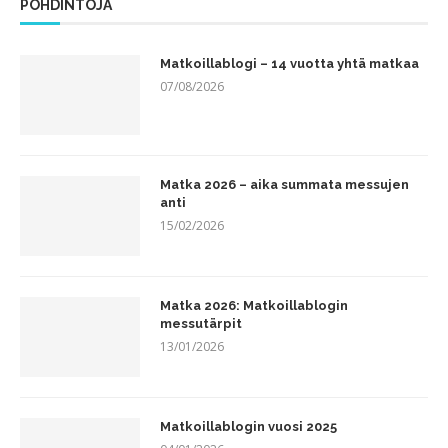
POHDINTOJA
Matkoillablogi – 14 vuotta yhtä matkaa
07/08/2026
Matka 2026 – aika summata messujen
anti
15/02/2026
Matka 2026: Matkoillablogin
messutärpit
13/01/2026
Matkoillablogin vuosi 2025