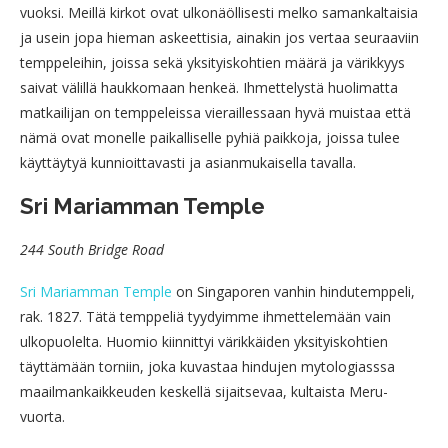
vuoksi. Meillä kirkot ovat ulkonäöllisesti melko samankaltaisia
ja usein jopa hieman askeettisia, ainakin jos vertaa seuraaviin
temppeleihin, joissa sekä yksityiskohtien määrä ja värikkyys
saivat välillä haukkomaan henkeä. Ihmettelystä huolimatta
matkailijan on temppeleissa vieraillessaan hyvä muistaa että
nämä ovat monelle paikalliselle pyhiä paikkoja, joissa tulee
käyttäytyä kunnioittavasti ja asianmukaisella tavalla.
Sri Mariamman Temple
244 South Bridge Road
Sri Mariamman Temple
on Singaporen vanhin hindutemppeli,
rak. 1827. Tätä temppeliä tyydyimme ihmettelemään vain
ulkopuolelta. Huomio kiinnittyi värikkäiden yksityiskohtien
täyttämään torniin, joka kuvastaa hindujen mytologiasssa
maailmankaikkeuden keskellä sijaitsevaa, kultaista Meru-
vuorta.