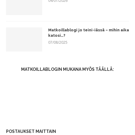
04/01/2026
Matkoillablogi jo teini-iässä – mihin aika
katosi…?
07/08/2025
MATKOILLABLOGIN MUKANA MYÖS TÄÄLLÄ:
POSTAUKSET MAITTAIN