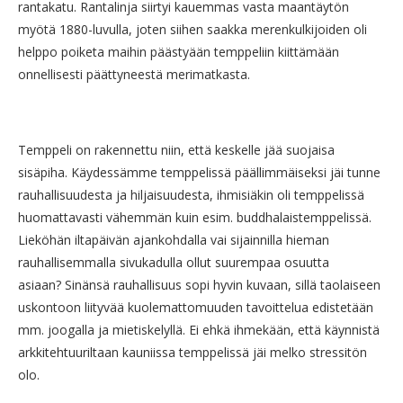
rantakatu. Rantalinja siirtyi kauemmas vasta maantäytön
myötä 1880-luvulla, joten siihen saakka merenkulkijoiden oli
helppo poiketa maihin päästyään temppeliin kiittämään
onnellisesti päättyneestä merimatkasta.
Temppeli on rakennettu niin, että keskelle jää suojaisa
sisäpiha. Käydessämme temppelissä päällimmäiseksi jäi tunne
rauhallisuudesta ja hiljaisuudesta, ihmisiäkin oli temppelissä
huomattavasti vähemmän kuin esim. buddhalaistemppelissä.
Lieköhän iltapäivän ajankohdalla vai sijainnilla hieman
rauhallisemmalla sivukadulla ollut suurempaa osuutta
asiaan? Sinänsä rauhallisuus sopi hyvin kuvaan, sillä taolaiseen
uskontoon liityvää kuolemattomuuden tavoittelua edistetään
mm. joogalla ja mietiskelyllä. Ei ehkä ihmekään, että käynnistä
arkkitehtuuriltaan kauniissa temppelissä jäi melko stressitön
olo.