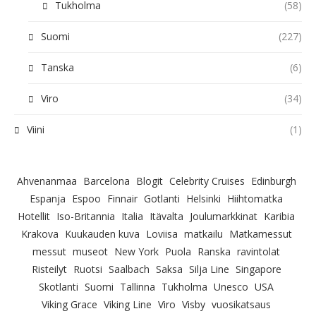
Tukholma
(58)
Suomi
(227)
Tanska
(6)
Viro
(34)
Viini
(1)
Ahvenanmaa
Barcelona
Blogit
Celebrity Cruises
Edinburgh
Espanja
Espoo
Finnair
Gotlanti
Helsinki
Hiihtomatka
Hotellit
Iso-Britannia
Italia
Itävalta
Joulumarkkinat
Karibia
Krakova
Kuukauden kuva
Loviisa
matkailu
Matkamessut
messut
museot
New York
Puola
Ranska
ravintolat
Risteilyt
Ruotsi
Saalbach
Saksa
Silja Line
Singapore
Skotlanti
Suomi
Tallinna
Tukholma
Unesco
USA
Viking Grace
Viking Line
Viro
Visby
vuosikatsaus