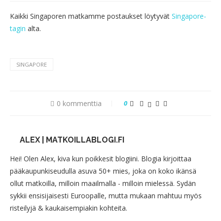
Kaikki Singaporen matkamme postaukset löytyvät
Singapore-
tagin
alta.
SINGAPORE
0 kommenttia
0
ALEX | MATKOILLABLOGI.FI
Hei! Olen Alex, kiva kun poikkesit blogiini. Blogia kirjoittaa
pääkaupunkiseudulla asuva 50+ mies, joka on koko ikänsä
ollut matkoilla, milloin maailmalla - milloin mielessä. Sydän
sykkii ensisijaisesti Euroopalle, mutta mukaan mahtuu myös
risteilyjä & kaukaisempiakin kohteita.