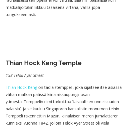
rauhalliseksi temppeliä ei voi väittää, sillä niin paikallisia kuin
matkailijoitakin liikkuu tasaisena virtana, välillä jopa
tungokseen asti.
Thian Hock Keng Temple
158 Telok Ayer Street
Thian Hock Keng
on taolaistemppeli, joka sijaitsee itse asiassa
vähän matkan päässä kiinalaiskaupunginosan
ytimestä. Temppelin nimi tarkoittaa ’taivaallisen onnelisuuden
palatsia’, ja se kuuluu Singaporen kansallisiin monumentteihin.
Temppeli rakennettiin Mazun, kiinalaisen meren jumalattaren
kunniaksi vuonna 1842, jolloin Telok Ayer Street oli vielä