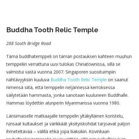
Buddha Tooth Relic Temple
288 South Bridge Road
Tämä buddhatemppeli on tämän postauksen kahteen muuhun
temppeliin verrattuna uusi tulokas Chinatownissa, sillä se
valmistui vasta vuonna 2007. Singaporen suosituimpiin
nähtävyyksiin kuuluva
Buddha Tooth Relic Temple
on saanut
nimensä siitä, että temppelin neljännessä kerroksessa
säilytetään hammasta, jonka sanotaan kuuluneen Buddhalle.
Hammas löydettiin alunperin Myanmarissa vuonna 1980.
Länsimaiselle matkaajalle temppelin yltäkylläinen koristelu,
runsaat kultaukset ja värikkäät yksityiskohdat tarjoavat paljon
ihmeteltävää – välillä ehkä jopa liiaksikin. Kovinkaan