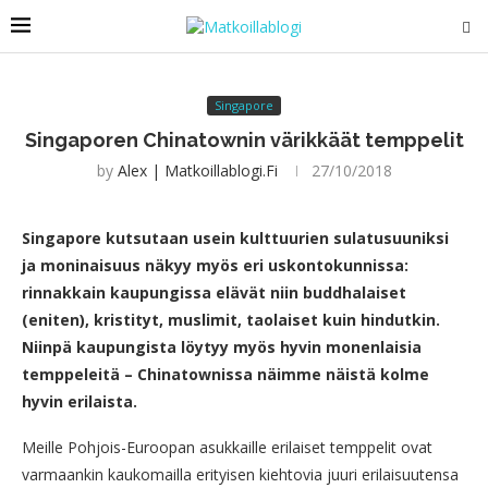
Singapore
Singaporen Chinatownin värikkäät temppelit
by
Alex | Matkoillablogi.fi
27/10/2018
Singapore kutsutaan usein kulttuurien sulatusuuniksi
ja moninaisuus näkyy myös eri uskontokunnissa:
rinnakkain kaupungissa elävät niin buddhalaiset
(eniten), kristityt, muslimit, taolaiset kuin hindutkin.
Niinpä kaupungista löytyy myös hyvin monenlaisia
temppeleitä – Chinatownissa näimme näistä kolme
hyvin erilaista.
Meille Pohjois-Euroopan asukkaille erilaiset temppelit ovat
varmaankin kaukomailla erityisen kiehtovia juuri erilaisuutensa