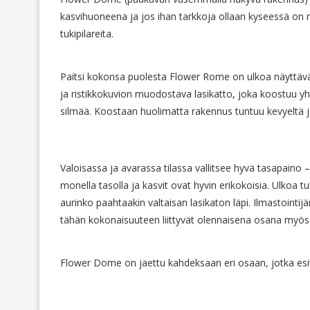
kasvihuoneena ja jos ihan tarkkoja ollaan kyseessä on
tukipilareita.
Paitsi kokonsa puolesta Flower Rome on ulkoa näyttäv
ja ristikkokuvion muodostava lasikatto, joka koostuu yh
silmää. Koostaan huolimatta rakennus tuntuu kevyeltä ja
Valoisassa ja avarassa tilassa vallitsee hyvä tasapaino 
monella tasolla ja kasvit ovat hyvin erikokoisia. Ulkoa t
aurinko paahtaakin valtaisan lasikaton läpi. Ilmastointij
tähän kokonaisuuteen liittyvät olennaisena osana myö
Flower Dome on jaettu kahdeksaan eri osaan, jotka esit