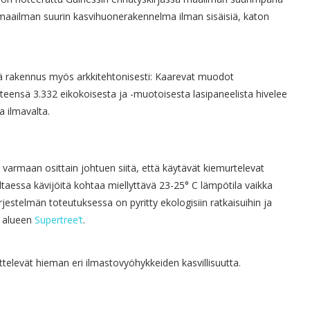
 maailman suurin kasvihuonerakennelma ilman sisäisiä, katon
ä rakennus myös arkkitehtonisesti: Kaarevat muodot
teensä 3.332 eikokoisesta ja -muotoisesta lasipaneelista hivelee
 ilmavalta.
– varmaan osittain johtuen siitä, että käytävät kiemurtelevat
ultaessa kävijöitä kohtaa miellyttävä 23-25° C lämpötila vaikka
ärjestelmän toteutuksessa on pyritty ekologisiin ratkaisuihin ja
s alueen
Supertree’t
.
televät hieman eri ilmastovyöhykkeiden kasvillisuutta.