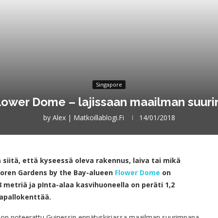
Singapore
lower Dome – lajissaan maailman suuri
by
Alex | Matkoillablogi.fi
14/01/2018
siitä, että kyseessä oleva rakennus, laiva tai mikä
gaporen Gardens by the Bay-alueen
Flower Dome
on
metriä ja pInta-alaa kasvihuoneella on peräti 1,2
kapallokenttää.
n noteerattu Guinessin ennätyskirjassa maailman suurimpana