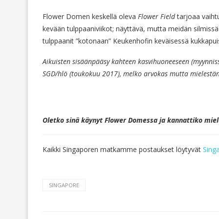
Flower Domen keskellä oleva
Flower Field
tarjoaa vaihtu
kevään tulppaaniviikot; näyttävä, mutta meidän silmiss
tulppaanit ”kotonaan” Keukenhofin keväisessä kukkapui
Aikuisten sisäänpääsy kahteen kasvihuoneeseen (myynnis
SGD/hlö (toukokuu 2017), melko arvokas mutta mielestän
Oletko sinä käynyt Flower Domessa ja kannattiko miel
Kaikki Singaporen matkamme postaukset löytyvät
Sing
SINGAPORE