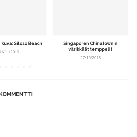
kuva: Siloso Beach
Singaporen Chinatownin
värikkäät temppelit
01/11/2019
27/10/2018
 KOMMENTTI