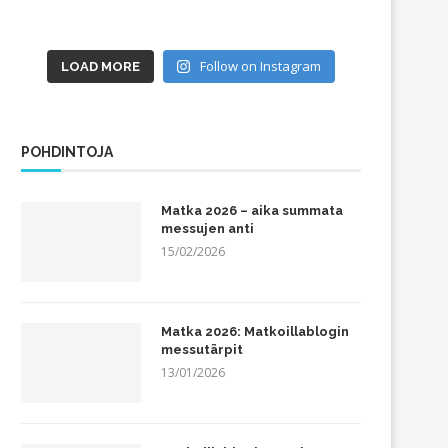
Follow on Instagram
LOAD MORE
POHDINTOJA
Matka 2026 – aika summata
messujen anti
15/02/2026
Matka 2026: Matkoillablogin
messutärpit
13/01/2026