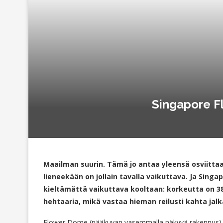
Singapore F
Maailman suurin. Tämä jo antaa yleensä osviittaa 
lieneekään on jollain tavalla vaikuttava. Ja Sin
kieltämättä vaikuttava kooltaan: korkeutta on 38 
hehtaaria, mikä vastaa hieman reilusti kahta jal
Flower Dome (pääkuvan vasemmalla näkyvä rakennus) o