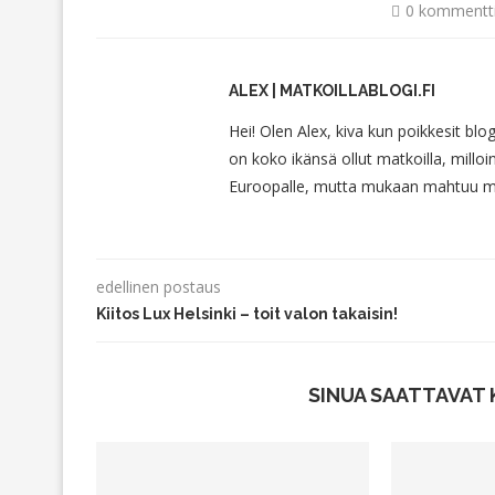
0 kommentt
ALEX | MATKOILLABLOGI.FI
Hei! Olen Alex, kiva kun poikkesit blo
on koko ikänsä ollut matkoilla, milloin
Euroopalle, mutta mukaan mahtuu myö
edellinen postaus
Kiitos Lux Helsinki – toit valon takaisin!
SINUA SAATTAVAT 