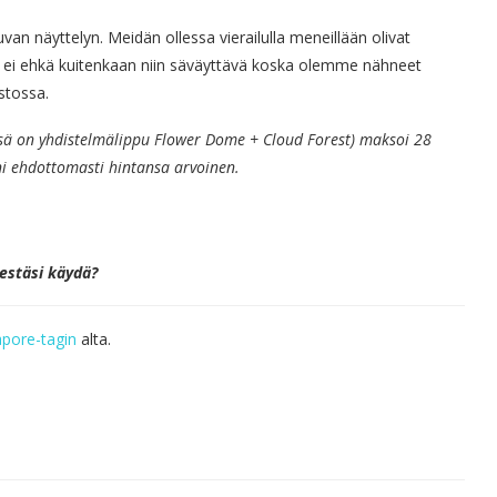
van näyttelyn. Meidän ollessa vierailulla meneillään olivat
ä ei ehkä kuitenkaan niin säväyttävä koska olemme nähneet
stossa.
sä on yhdistelmälippu Flower Dome + Cloud Forest) maksoi 28
i ehdottomasti hintansa arvoinen.
estäsi käydä?
apore-tagin
alta.