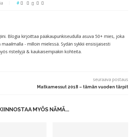
ia
0
giini. Blogia kirjoittaa pääkaupunkiseudulla asuva 50+ mies, joka
 maailmalla - milloin mielessä. Sydän sykkii ensisijaisesti
s risteilyjä & kaukaisempiakin kohteita.
seuraava postaus
Matkamessut 2018 – tämän vuoden tärpit
KIINNOSTAA MYÖS NÄMÄ...