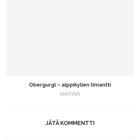
Obergurgl – alppikylien timantti
20/07/2025
JÄTÄ KOMMENTTI