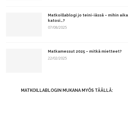
Matkoillablogi jo teini-iässä – mihin aika
katosi…?
07/08/2025
Matkamessut 2025 – mitkä mietteet?
22/02/2025
MATKOILLABLOGIN MUKANA MYÖS TÄÄLLÄ: