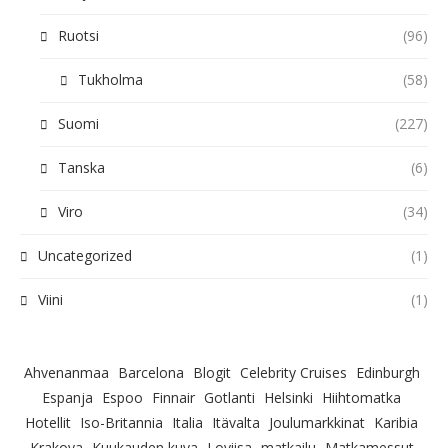
Ruotsi
(96)
Tukholma
(58)
Suomi
(227)
Tanska
(6)
Viro
(34)
Uncategorized
(1)
Viini
(1)
Ahvenanmaa
Barcelona
Blogit
Celebrity Cruises
Edinburgh
Espanja
Espoo
Finnair
Gotlanti
Helsinki
Hiihtomatka
Hotellit
Iso-Britannia
Italia
Itävalta
Joulumarkkinat
Karibia
Krakova
Kuukauden kuva
Loviisa
matkailu
Matkamessut