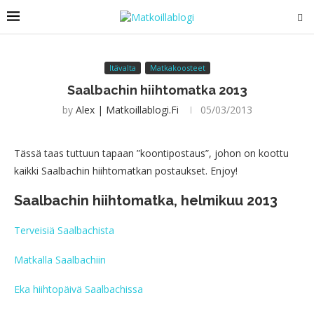
Itävalta
Matkakoosteet
Saalbachin hiihtomatka 2013
by
Alex | Matkoillablogi.fi
05/03/2013
Tässä taas tuttuun tapaan ”koontipostaus”, johon on koottu
kaikki Saalbachin hiihtomatkan postaukset. Enjoy!
Saalbachin hiihtomatka, helmikuu 2013
Terveisiä Saalbachista
Matkalla Saalbachiin
Eka hiihtopäivä Saalbachissa