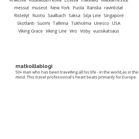
messut
museot
New York
Puola
Ranska
ravintolat
Risteilyt
Ruotsi
Saalbach
Saksa
Silja Line
Singapore
Skotlanti
Suomi
Tallinna
Tukholma
Unesco
USA
Viking Grace
Viking Line
Viro
Visby
vuosikatsaus
matkoillablogi
50+ man who has been travelling all his life - in the world,as in the
mind. This travel professional's heart beats primarily for Europe.