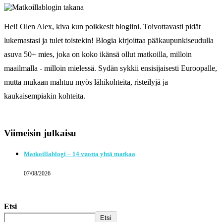
Hei! Olen Alex, kiva kun poikkesit blogiini. Toivottavasti pidät
lukemastasi ja tulet toistekin! Blogia kirjoittaa pääkaupunkiseudulla
asuva 50+ mies, joka on koko ikänsä ollut matkoilla, milloin
maailmalla - milloin mielessä. Sydän sykkii ensisijaisesti Euroopalle,
mutta mukaan mahtuu myös lähikohteita, risteilyjä ja
kaukaisempiakin kohteita.
Viimeisin julkaisu
Matkoillablogi – 14 vuotta yhtä matkaa
07/08/2026
Etsi
Etsi