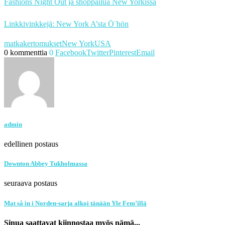
Fashions Night Out ja shoppailua New Yorkissa
Linkkivinkkejä: New York A’sta Ö¨hön
matkakertomukset
New York
USA
0 kommenttia
0
Facebook
Twitter
Pinterest
Email
admin
edellinen postaus
Downton Abbey Tukholmassa
seuraava postaus
Mat så in i Norden-sarja alkoi tänään Yle Fem’illä
Sinua saattavat kiinnostaa myös nämä...