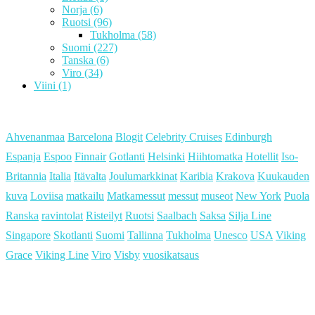
Norja
(6)
Ruotsi
(96)
Tukholma
(58)
Suomi
(227)
Tanska
(6)
Viro
(34)
Viini
(1)
Ahvenanmaa
Barcelona
Blogit
Celebrity Cruises
Edinburgh
Espanja
Espoo
Finnair
Gotlanti
Helsinki
Hiihtomatka
Hotellit
Iso-
Britannia
Italia
Itävalta
Joulumarkkinat
Karibia
Krakova
Kuukauden
kuva
Loviisa
matkailu
Matkamessut
messut
museot
New York
Puola
Ranska
ravintolat
Risteilyt
Ruotsi
Saalbach
Saksa
Silja Line
Singapore
Skotlanti
Suomi
Tallinna
Tukholma
Unesco
USA
Viking
Grace
Viking Line
Viro
Visby
vuosikatsaus