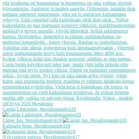
Gamla Linköping. #kesälomapäivä20
Långe Jan. #kesälomapäivä19
Kalmarin linna. #kesälomapäivä18
Nykytaiteen parissa. #kesälomapäivä17