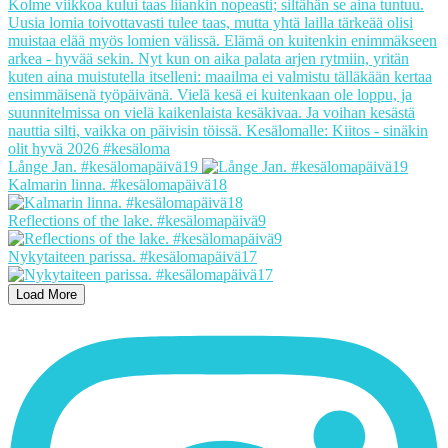
Långe Jan. #kesälomapäivä19
Kalmarin linna. #kesälomapäivä18
Reflections of the lake. #kesälomapäivä9
Nykytaiteen parissa. #kesälomapäivä17
Load More