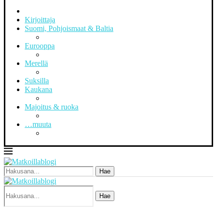
Kirjoittaja
Suomi, Pohjoismaat & Baltia
Eurooppa
Merellä
Suksilla
Kaukana
Majoitus & ruoka
…muuta
Hae
Hae