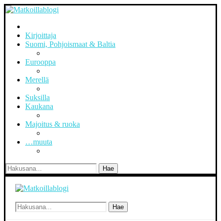
Kirjoittaja
Suomi, Pohjoismaat & Baltia
Eurooppa
Merellä
Suksilla
Kaukana
Majoitus & ruoka
…muuta
Hae
Hae