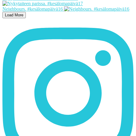
Neighbours. #kesälomapäivä16
Load More