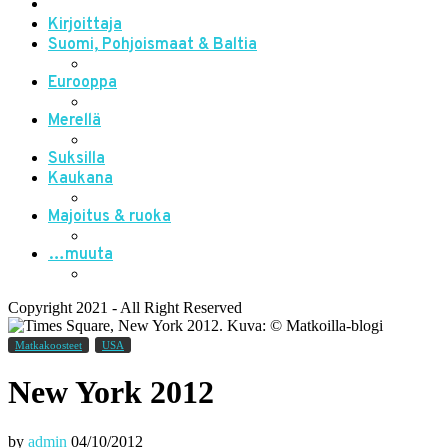
Kirjoittaja
Suomi, Pohjoismaat & Baltia
Eurooppa
Merellä
Suksilla
Kaukana
Majoitus & ruoka
…muuta
Copyright 2021 - All Right Reserved
Matkakoosteet
USA
New York 2012
by
admin
04/10/2012