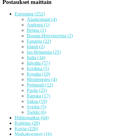
Postaukset maittain
Eurooppa
(252)
Alankomaat
(4)
Andorra
(1)
Belgia
(2)
Bosnia-Hercegovina
(2)
Espanja
(22)
Irlanti
(2)
Iso-Britannia
(25)
Italia
(34)
Itävalta
(57)
Kreikka
(5)
Kroatia
(10)
Montenegro
(4)
Portugali
(12)
Puola
(25)
Ranska
(17)
Saksa
(19)
Sveitsi
(5)
Tsekki
(6)
Hiihtomatkat
(64)
Kuljetus
(20)
Kuvia
(226)
Matkakoosteet
(16)