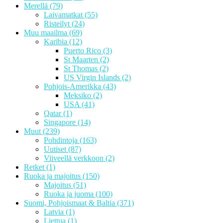
Merellä
(79)
Laivamatkat
(55)
Risteilyt
(24)
Muu maailma
(69)
Karibia
(12)
Puerto Rico
(3)
St Maarten
(2)
St Thomas
(2)
US Virgin Islands
(2)
Pohjois-Amerikka
(43)
Meksiko
(2)
USA
(41)
Qatar
(1)
Singapore
(14)
Muut
(239)
Pohdintoja
(163)
Uutiset
(87)
Viiveellä verkkoon
(2)
Retket
(1)
Ruoka ja majoitus
(150)
Majoitus
(51)
Ruoka ja juoma
(100)
Suomi, Pohjoismaat & Baltia
(371)
Latvia
(1)
Liettua
(1)